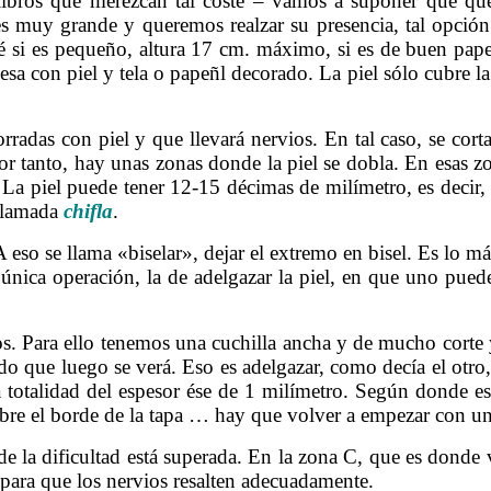
 libros que merezcan tal coste – vamos a suponer que qu
o es muy grande y queremos realzar su presencia, tal opció
é si es pequeño, altura 17 cm. máximo, si es de buen papel 
a con piel y tela o papeñl decorado. La piel sólo cubre la
orradas con piel y que llevará nervios. En tal caso, se cor
Por tanto, hay unas zonas donde la piel se dobla. En esas z
 La piel puede tener 12-15 décimas de milímetro, es decir,
 llamada
chifla
.
eso se llama «biselar», dejar el extremo en bisel. Es lo más
única operación, la de adelgazar la piel, en que uno pue
s. Para ello tenemos una cuchilla ancha y de mucho corte y 
lado que luego se verá. Eso es adelgazar, como decía el otro
talidad del espesor ése de 1 milímetro. Según donde esté 
 sobre el borde de la tapa … hay que volver a empezar con u
de la dificultad está superada. En la zona C, que es donde 
e para que los nervios resalten adecuadamente.