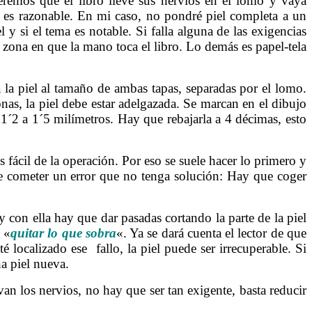
eremos que el libro lleve sus nervios en el lomo y vaya
n es razonable. En mi caso, no pondré piel completa a un
y si el tema es notable. Si falla alguna de las exigencias
 zona en que la mano toca el libro. Lo demás es papel-tela
ta la piel al tamaño de ambas tapas, separadas por el lomo.
onas, la piel debe estar adelgazada. Se marcan en el dibujo
 1´2 a 1´5 milímetros. Hay que rebajarla a 4 décimas, esto
 fácil de la operación. Por eso se suele hacer lo primero y
de cometer un error que no tenga solución: Hay que coger
con ella hay que dar pasadas cortando la parte de la piel
, «
quitar lo que sobra
«. Ya se dará cuenta el lector de que
localizado ese fallo, la piel puede ser irrecuperable. Si
na piel nueva.
van los nervios, no hay que ser tan exigente, basta reducir