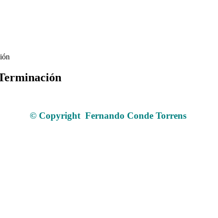
ión
Terminación
Comprando en ebay 18 y Encuadernación Terminación
© Copyright Fernando Conde Torrens
.
.
.