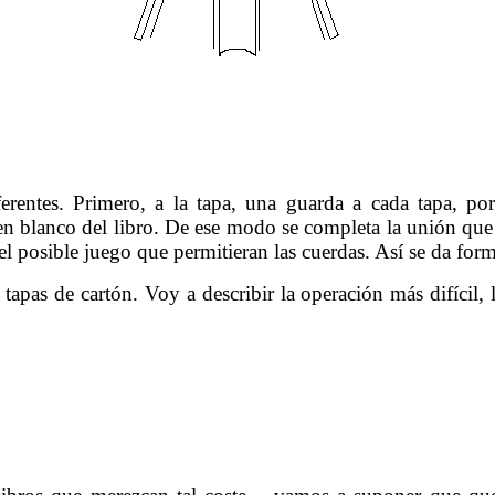
……….
rentes. Primero, a la tapa, una guarda a cada tapa, po
en blanco del libro. De ese modo se completa la unión que r
 posible juego que permitieran las cuerdas. Así se da forma 
apas de cartón. Voy a describir la operación más difícil, l
……….
n ebay 18 y Encuadernación Terminación
.