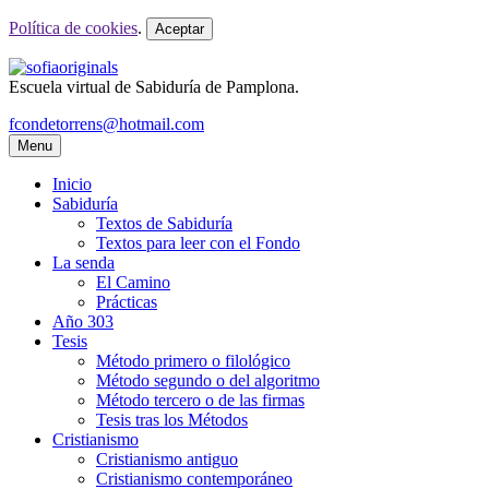
Política de cookies
.
Aceptar
Escuela virtual de Sabiduría de Pamplona.
fcondetorrens@hotmail.com
Menu
Inicio
Sabiduría
Textos de Sabiduría
Textos para leer con el Fondo
La senda
El Camino
Prácticas
Año 303
Tesis
Método primero o filológico
Método segundo o del algoritmo
Método tercero o de las firmas
Tesis tras los Métodos
Cristianismo
Cristianismo antiguo
Cristianismo contemporáneo