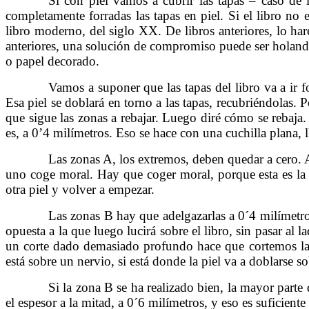
……….
Si con piel vamos a cubrir las tapas – caso de
completamente forradas las tapas en piel. Si el libro n
libro moderno, del siglo XX. De libros anteriores, lo har
anteriores, una solución de compromiso puede ser holandes
o papel decorado.
……….
Vamos a suponer que las tapas del libro va a ir f
Esa piel se doblará en torno a las tapas, recubriéndolas. 
que sigue las zonas a rebajar. Luego diré cómo se rebaja.
es, a 0’4 milímetros. Eso se hace con una cuchilla plana,
……….
Las zonas A, los extremos, deben quedar a cero. A 
uno coge moral. Hay que coger moral, porque esta es la 
otra piel y volver a empezar.
……….
Las zonas B hay que adelgazarlas a 0´4 milímetro
opuesta a la que luego lucirá sobre el libro, sin pasar al 
un corte dado demasiado profundo hace que cortemos la to
está sobre un nervio, si está donde la piel va a doblarse
……….
Si la zona B se ha realizado bien, la mayor parte 
el espesor a la mitad, a 0´6 milímetros, y eso es suficient