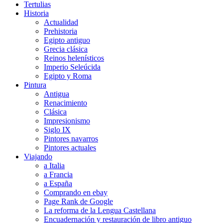
Tertulias
Historia
Actualidad
Prehistoria
Egipto antiguo
Grecia clásica
Reinos helenísticos
Imperio Seleúcida
Egipto y Roma
Pintura
Antigua
Renacimiento
Clásica
Impresionismo
Siglo IX
Pintores navarros
Pintores actuales
Viajando
a Italia
a Francia
a España
Comprando en ebay
Page Rank de Google
La reforma de la Lengua Castellana
Encuadernación y restauración de libro antiguo