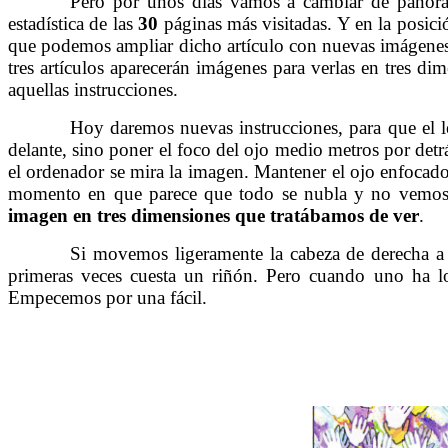
……….
Pero por unos días vamos a cambiar de panoram
estadística de las
30
páginas más visitadas. Y en la posic
que podemos ampliar dicho artículo con nuevas imágenes 
tres artículos aparecerán imágenes para verlas en tres d
aquellas instrucciones.
……….
Hoy daremos nuevas instrucciones, para que el le
delante, sino poner el foco del ojo medio metros por detr
el ordenador se mira la imagen. Mantener el ojo enfocado
momento en que parece que todo se nubla y no vemos 
imagen en tres dimensiones que tratábamos de ver
.
……….
Si movemos ligeramente la cabeza de derecha a i
primeras veces cuesta un riñón. Pero cuando uno ha l
Empecemos por una fácil.