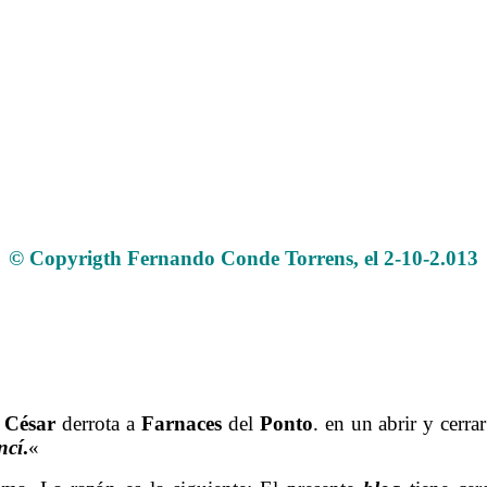
Gimnasia ocular 2
© Copyrigth Fernando Conde Torrens, el 2-10-2.013
César
derrota a
Farnaces
del
Ponto
. en un abrir y cerra
ncí
.
«