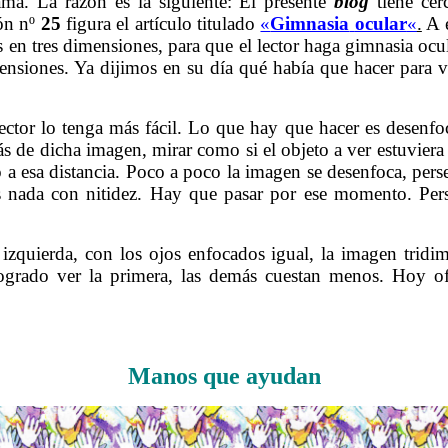
a. La razón es la siguiente: El presente
blog
tiene ce
ión nº
25
figura el artículo titulado
«
Gimnasia
ocular
«
.
A e
en tres dimensiones, para que el lector haga gimnasia ocu
imensiones. Ya dijimos en su día qué había que hacer para v
ctor lo tenga más fácil. Lo que hay que hacer es desenfoc
ás de dicha imagen, mirar como si el objeto a ver estuviera 
 a esa distancia. Poco a poco la imagen se desenfoca, pers
nada con nitidez. Hay que pasar por ese momento. Pers
zquierda, con los ojos enfocados igual, la imagen tridim
ogrado ver la primera, las demás cuestan menos. Hoy o
……….
Manos que ayudan