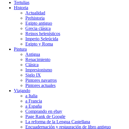
Tertulias
Historia
Actualidad
Prehistoria
Egipto antiguo
Grecia clásica
Reinos helenísticos
Imperio Seleúcida
Egipto y Roma
Pintura
Antigua
Renacimiento
Clásica
Impresionismo
Siglo IX
Pintores navarros
Pintores actuales
Viajando
a Italia
a Francia
a España
Comprando en ebay
Page Rank de Google
La reforma de la Lengua Castellana
Encuadernación y restauración de libro antiguo