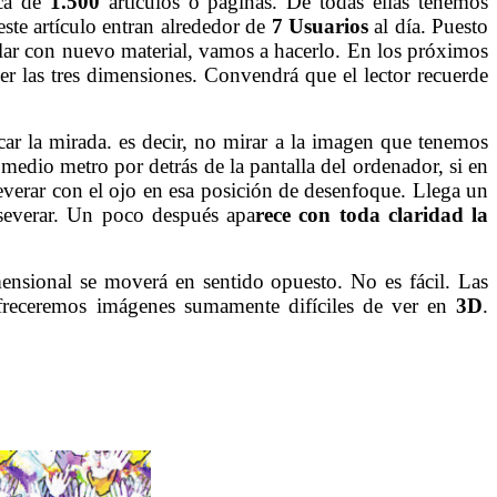
rca de
1.500
artículos o páginas. De todas ellas tenemos
ste artículo entran alrededor de
7 Usuarios
al día. Puesto
lar con nuevo material, vamos a hacerlo. En los próximos
er las tres dimensiones. Convendrá que el lector recuerde
ar la mirada. es decir, no mirar a la imagen que tenemos
medio metro por detrás de la pantalla del ordenador, si en
everar con el ojo en esa posición de desenfoque. Llega un
everar. Un poco después apa
rece con toda claridad la
ensional se moverá en sentido opuesto. No es fácil. Las
freceremos imágenes sumamente difíciles de ver en
3D
.