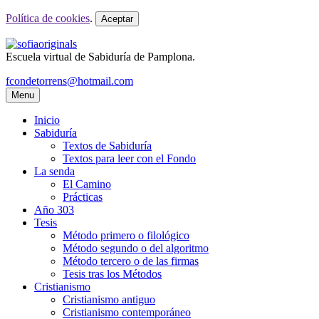
Política de cookies
.
Aceptar
Escuela virtual de Sabiduría de Pamplona.
fcondetorrens@hotmail.com
Menu
Inicio
Sabiduría
Textos de Sabiduría
Textos para leer con el Fondo
La senda
El Camino
Prácticas
Año 303
Tesis
Método primero o filológico
Método segundo o del algoritmo
Método tercero o de las firmas
Tesis tras los Métodos
Cristianismo
Cristianismo antiguo
Cristianismo contemporáneo