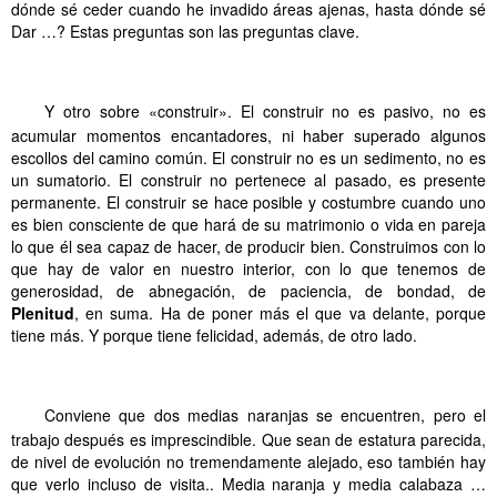
dónde sé ceder cuando he invadido áreas ajenas, hasta dónde sé
Dar …? Estas preguntas son las preguntas clave.
.
.
.
.
.
.
.
.
.
.
.
.
Y otro sobre «construir». El construir no es pasivo, no es
acumular momentos encantadores, ni haber superado algunos
escollos del camino común. El construir no es un sedimento, no es
un sumatorio. El construir no pertenece al pasado, es presente
permanente. El construir se hace posible y costumbre cuando uno
es bien consciente de que hará de su matrimonio o vida en pareja
lo que él sea capaz de hacer, de producir bien. Construimos con lo
que hay de valor en nuestro interior, con lo que tenemos de
generosidad, de abnegación, de paciencia, de bondad, de
Plenitud
, en suma. Ha de poner más el que va delante, porque
tiene más. Y porque tiene felicidad, además, de otro lado.
.
.
.
.
.
.
Medias naranjas
.
.
.
.
.
.
Conviene que dos medias naranjas se encuentren, pero el
trabajo después es imprescindible. Que sean de estatura parecida,
de nivel de evolución no tremendamente alejado, eso también hay
que verlo incluso de visita.. Media naranja y media calabaza …