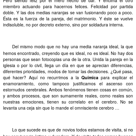
Pero siendo feliz por el mero hecho de dar. Y encima el otro
miembro actuando para hacernos felices. Felicidad por partida
doble. Y las dos medias naranjas se van fusionando poco a poco.
Ésta es la fuerza de la pareja, del matrimonio. Y éste se vuelve
indisoluble, no por decreto externo, sino por soldadura interna.
.
.
.
.
.
.
.
.
.
.
.
.
Del mismo modo que no hay una media naranja ideal, la que
hemos encontrado, creyendo que es ideal, no es ideal. No hay dos
personas que sean fotocopias una de la otra. Unida la pareja en la
iglesia o por lo civil, llega un día en que se aprecian diferencias,
diferentes prioridades, modos de tomar las decisiones. ¿Qué pasa,
qué hacer? Aquí no recurrimos a la
Química
para explicar el
enamoramiento, como tampoco justificamos el ascenso con
estornudos cerebrales. Ambos fenómenos tienen cosas en común,
y ambos procesos, que son sumamente reales, como reales son
nuestras emociones, tienen su correlato en el cerebro. No se
levanta una ceja sin que lo mande el omnisciente cerebro …
.
.
.
.
.
.
.
.
.
.
.
.
Lo que sucede es que de novios todos estamos de visita, si no