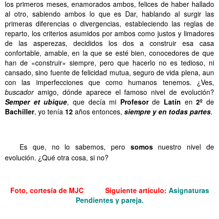
los primeros meses, enamorados ambos, felices de haber hallado
al otro, sabiendo ambos lo que es Dar, hablando al surgir las
primeras diferencias o divergencias, estableciendo las reglas de
reparto, los criterios asumidos por ambos como justos y limadores
de las asperezas, decididos los dos a construir esa casa
confortable, amable, en la que se esté bien, conocedores de que
han de «construir» siempre, pero que hacerlo no es tedioso, ni
cansado, sino fuente de felicidad mutua, seguro de vida plena, aun
con las imperfecciones que como humanos tenemos. ¿Ves,
buscador
amigo, dónde aparece el famoso nivel de evolución?
Semper et ubique
, que decía mi
Profesor
de
Latín
en
2º
de
Bachiller
, yo tenía
12
años entonces,
siempre y en
todas
partes
.
.
.
.
.
.
.
Medias naranjas
.
.
.
.
.
.
Es que, no lo sabemos, pero
somos
nuestro nivel de
evolución. ¿Qué otra cosa, si no?
.
.
.
.
.
.
Medias naranjas
Foto, cortesía de MJC
Siguiente artículo:
Asignaturas
Pendientes y pareja
.
……….
Medias naranjas