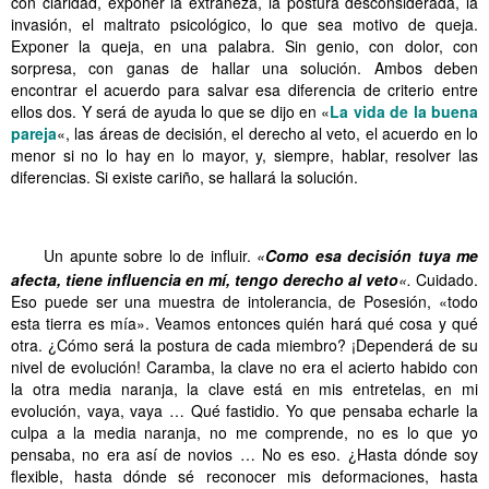
con claridad, exponer la extrañeza, la postura desconsiderada, la
invasión, el maltrato psicológico, lo que sea motivo de queja.
Exponer la queja, en una palabra. Sin genio, con dolor, con
sorpresa, con ganas de hallar una solución. Ambos deben
encontrar el acuerdo para salvar esa diferencia de criterio entre
ellos dos. Y será de ayuda lo que se dijo en «
La vida de la buena
pareja
«, las áreas de decisión, el derecho al veto, el acuerdo en lo
menor si no lo hay en lo mayor, y, siempre, hablar, resolver las
diferencias. Si existe cariño, se hallará la solución.
.
.
.
.
.
.
.
.
.
.
.
.
Un apunte sobre lo de influir.
«
Como esa decisión tuya me
afecta, tiene influencia en mí, tengo derecho al veto
«.
Cuidado.
Eso puede ser una muestra de intolerancia, de Posesión, «todo
esta tierra es mía». Veamos entonces quién hará qué cosa y qué
otra. ¿Cómo será la postura de cada miembro? ¡Dependerá de su
nivel de evolución! Caramba, la clave no era el acierto habido con
la otra media naranja, la clave está en mis entretelas, en mi
evolución, vaya, vaya … Qué fastidio. Yo que pensaba echarle la
culpa a la media naranja, no me comprende, no es lo que yo
pensaba, no era así de novios … No es eso. ¿Hasta dónde soy
flexible, hasta dónde sé reconocer mis deformaciones, hasta