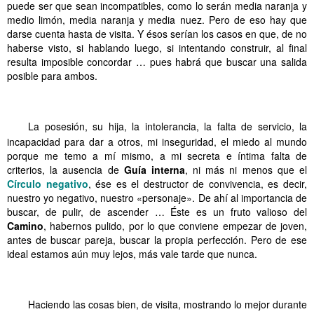
puede ser que sean incompatibles, como lo serán media naranja y
medio limón, media naranja y media nuez. Pero de eso hay que
darse cuenta hasta de visita. Y ésos serían los casos en que, de no
haberse visto, si hablando luego, si intentando construir, al final
resulta imposible concordar … pues habrá que buscar una salida
posible para ambos.
.
.
.
.
.
.
Medias naranjas
.
.
.
.
.
.
La posesión, su hija, la intolerancia, la falta de servicio, la
incapacidad para dar a otros, mi inseguridad, el miedo al mundo
porque me temo a mí mismo, a mi secreta e íntima falta de
criterios, la ausencia de
Guía
interna
, ni más ni menos que el
Círculo negativo
, ése es el destructor de convivencia, es decir,
nuestro yo negativo, nuestro «personaje». De ahí al importancia de
buscar, de pulir, de ascender … Éste es un fruto valioso del
Camino
, habernos pulido, por lo que conviene empezar de joven,
antes de buscar pareja, buscar la propia perfección. Pero de ese
ideal estamos aún muy lejos, más vale tarde que nunca.
.
.
.
.
.
.
Medias naranjas
.
.
.
.
.
.
Haciendo las cosas bien, de visita, mostrando lo mejor durante