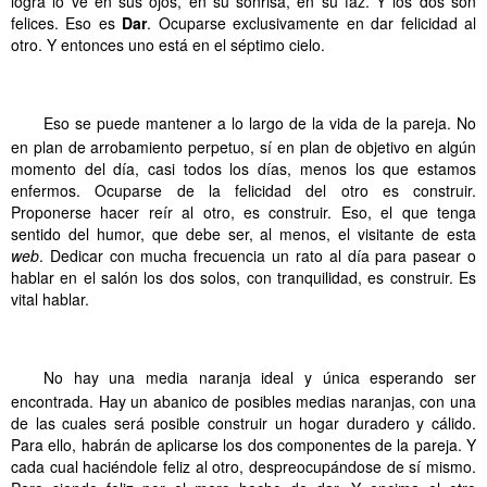
logra lo ve en sus ojos, en su sonrisa, en su faz. Y los dos son
felices. Eso es
Dar
. Ocuparse exclusivamente en dar felicidad al
otro. Y entonces uno está en el séptimo cielo.
.
.
.
.
.
.
.
.
.
.
.
.
Eso se puede mantener a lo largo de la vida de la pareja. No
en plan de arrobamiento perpetuo, sí en plan de objetivo en algún
momento del día, casi todos los días, menos los que estamos
enfermos. Ocuparse de la felicidad del otro es construir.
Proponerse hacer reír al otro, es construir. Eso, el que tenga
sentido del humor, que debe ser, al menos, el visitante de esta
web
. Dedicar con mucha frecuencia un rato al día para pasear o
hablar en el salón los dos solos, con tranquilidad, es construir. Es
vital hablar.
.
.
.
.
.
.
.
.
.
.
.
.
No hay una media naranja ideal y única esperando ser
encontrada. Hay un abanico de posibles medias naranjas, con una
de las cuales será posible construir un hogar duradero y cálido.
Para ello, habrán de aplicarse los dos componentes de la pareja. Y
cada cual haciéndole feliz al otro, despreocupándose de sí mismo.