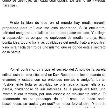
cómo se destruye, así cada cual optará. De ahí lo de «Medias
naranjas».
.
.
.
.
.
.
.
.
.
.
.
.
Existe la idea de que en el mundo hay media naranja
preparada para mí, que me está esperando. Si la encuentro,
felicidad asegurada; si fallo el tiro, puede pasar de todo. Y si llega
la separación es porque me equivoqué de media naranja. Esta
bonita idea todo lo fía a las cualidades del medio fruto a encontrar
y no mira hacia dentro de uno mismo, que es donde está el secreto
de la pareja.
.
.
.
.
.
.
.
.
.
.
.
.
Por el contrario, diría que el secreto del
Amor
, de la pareja
sólida, está en otro sitio, está en
Dar
. Recuerde el lector cuando se
enamoró y estaba con su entonces novia/o o amigo/a fuerte.
Posiblemente toda su actividad se orientaba a hacer feliz a su
pareja, olvidándose de sus intereses. Si la pareja era feliz, uno
mismo lo era también, por una especie de movimiento reflejo. El
enamorado no se preocupa de sí mismo, no hace nada
buscándose, se vuelca ¿en qué? en hacer feliz al otro. Y que lo