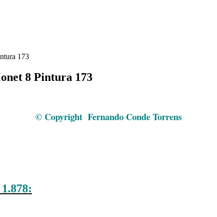
ntura 173
onet 8 Pintura 173
El período dorado de Argenteuil Claude Monet 8 Pintura 173
© Copyright
Fernando Conde Torrens
.
.
.
1.878:
El período dorado de Argenteuil Claude Monet 8 Pint
El período dorado de Angenteuil Claude Monet 8 Pintura 173.