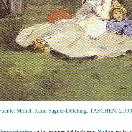
Fuente: Monet. Karin Sagner-Dütching. TASCHEN, 2.003
.
Impresionista
en los salones del fotógrafo
Nadar
, en las