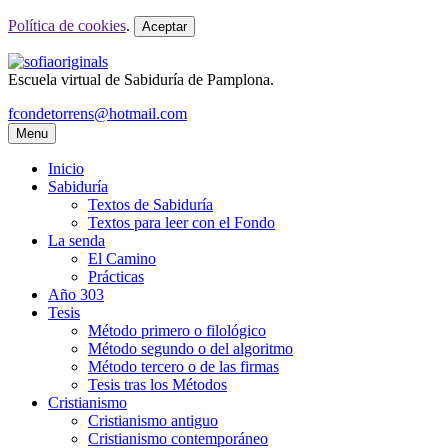
Política de cookies
.
Aceptar
Escuela virtual de Sabiduría de Pamplona.
fcondetorrens@hotmail.com
Menu
Inicio
Sabiduría
Textos de Sabiduría
Textos para leer con el Fondo
La senda
El Camino
Prácticas
Año 303
Tesis
Método primero o filológico
Método segundo o del algoritmo
Método tercero o de las firmas
Tesis tras los Métodos
Cristianismo
Cristianismo antiguo
Cristianismo contemporáneo