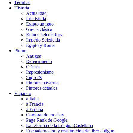
Tertulias
Historia
Actualidad
Prehistoria
Egipto antiguo
Grecia clásica
Reinos helenísticos
Imperio Seleúcida
Egipto y Roma
Pintura
Antigua
Renacimiento
Clásica
Impresionismo
Siglo IX
Pintores navarros
Pintores actuales
Viajando
a Italia
a Francia
a España
Comprando en ebay
Page Rank de Google
La reforma de la Lengua Castellana
Encuadernación y restauración de libro antiguo