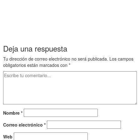
Guiverny Estilo de vida de Claude Monet 19 Pintura 184 Guiverny
Estilo de vida de Claude Monet 19 Pintura 184
Guiverny Estilo de vida de Claude Monet 19 Pintura 184 Guiverny
Estilo de vida de Claude Monet 19 Pintura 184
Guiverny Estilo de vida de Claude Monet 19 Pintura 184
Deja una respuesta
Tu dirección de correo electrónico no será publicada.
Los campos
obligatorios están marcados con
*
Nombre
*
Correo electrónico
*
Web