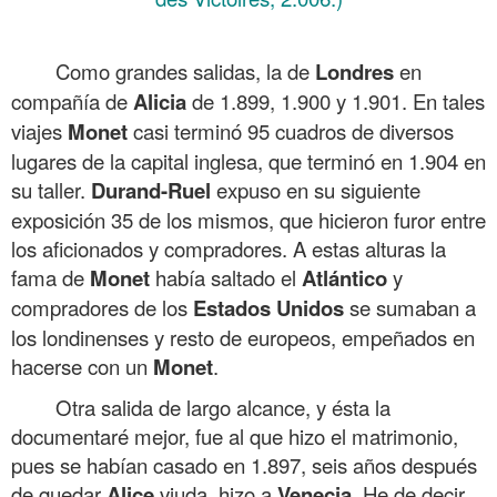
.
Como grandes salidas, la de
Londres
en
compañía de
Alicia
de 1.899, 1.900 y 1.901. En tales
viajes
Monet
casi terminó 95 cuadros de diversos
lugares de la capital inglesa, que terminó en 1.904 en
su taller.
Durand-Ruel
expuso en su siguiente
exposición 35 de los mismos, que hicieron furor entre
los aficionados y compradores. A estas alturas la
fama de
Monet
había saltado el
Atlántico
y
compradores de los
Estados Unidos
se sumaban a
los londinenses y resto de europeos, empeñados en
hacerse con un
Monet
.
Otra salida de largo alcance, y ésta la
documentaré mejor, fue al que hizo el matrimonio,
pues se habían casado en 1.897, seis años después
de quedar
Alice
viuda, hizo a
Venecia
. He de decir