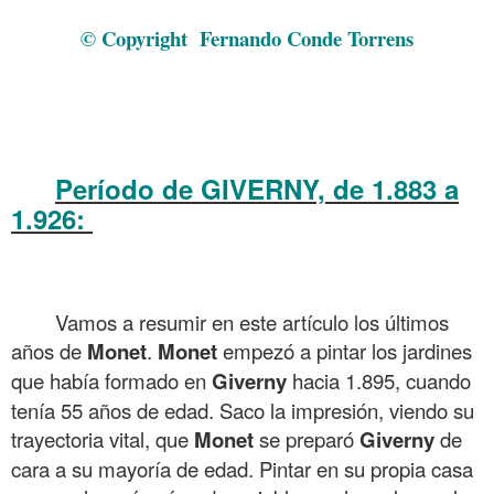
Guiverny Estilo de vida de Claude Monet 19 Pintura 184
© Copyright
Fernando Conde Torrens
.
.
.
Período de GIVERNY, de 1.883 a
1.926:
Guiverny Estilo de vida de Claude Monet 19
Pintura 184
.
Vamos a resumir en este artículo los últimos
años de
Monet
.
Monet
empezó a pintar los jardines
que había formado en
Giverny
hacia 1.895, cuando
tenía 55 años de edad. Saco la impresión, viendo su
trayectoria vital, que
Monet
se preparó
Giverny
de
cara a su mayoría de edad. Pintar en su propia casa