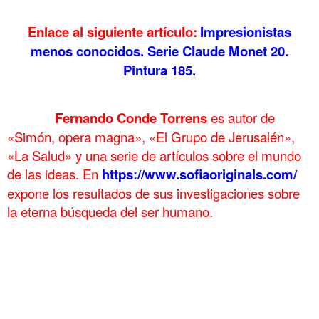
.
Enlace al siguiente artículo:
Impresionistas
menos conocidos. Serie Claude Monet 20.
Pintura 185.
.
……….
Fernando Conde Torrens
es autor de
«Simón, opera magna», «El Grupo de Jerusalén»,
«La Salud» y una serie de artículos sobre el mundo
de las ideas. En
https://www.sofiaoriginals.com/
expone los
resultados de sus investigaciones sobre
la eterna búsqueda del ser humano.
.
Guiverny Estilo de vida de Claude Monet 19 Pintura 184 Guiverny
Estilo de vida de Claude Monet 19 Pintura 184
Guiverny Estilo de vida de Claude Monet 19 Pintura 184 Guiverny
Estilo de vida de Claude Monet 19 Pintura 184