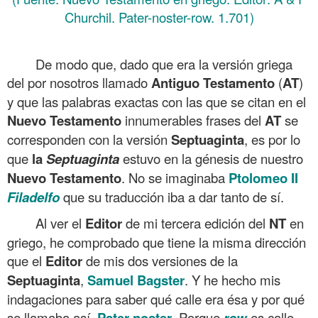
Churchil. Pater-noster-row. 1.701)
.
De modo que, dado que era la versión griega
del por nosotros llamado
Antiguo Testamento
(
AT
)
y que las palabras exactas con las que se citan en el
Nuevo
Testamento
innumerables frases del
AT
se
corresponden con la versión
Septuaginta
, es por lo
que
la
Septuaginta
estuvo en la génesis de nuestro
Nuevo
Testamento
. No se imaginaba
Ptolomeo II
Filadelfo
que su traducción iba a dar tanto de sí.
Al ver el
Editor
de mi tercera edición del
NT
en
griego, he comprobado que tiene la misma dirección
que el
Editor
de mis dos versiones de la
Septuaginta
,
Samuel Bagster
. Y he hecho mis
indagaciones para saber qué calle era ésa y por qué
se llamaba así,
Pater noster
. Porque
row
es calle