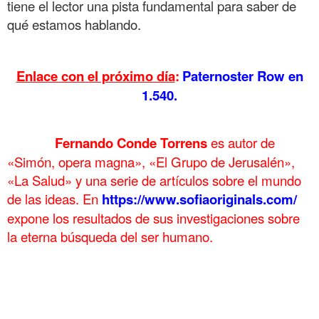
tiene el lector una pista fundamental para saber de
qué estamos hablando.
.
Enlace con el próximo día
:
Paternoster Row en
1.540.
……….
Fernando Conde Torrens
es autor de
«Simón, opera magna», «El Grupo de Jerusalén»,
«La Salud» y una serie de artículos sobre el mundo
de las ideas. En
https://www.sofiaoriginals.com/
expone los
resultados de sus investigaciones sobre
la eterna búsqueda del ser humano.
.
La Septuaginta y Paternoster Row La Septuaginta y Paternoster
Row La Septuaginta y Paternoster Row La Septuaginta y
Paternoster Row