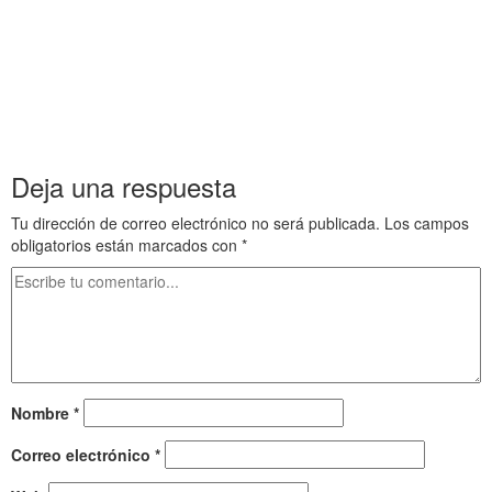
La Septuaginta y Paternoster Row La Septuaginta y Paternoster
Row La Septuaginta y Paternoster Row La Septuaginta y
Paternoster Row
La Septuaginta y Paternoster Row La Septuaginta y Paternoster
Row La Septuaginta y Paternoster Row La Septuaginta y
Paternoster Row
Deja una respuesta
Tu dirección de correo electrónico no será publicada.
Los campos
obligatorios están marcados con
*
Nombre
*
Correo electrónico
*