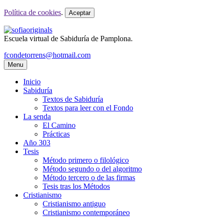
Política de cookies
.
Aceptar
Escuela virtual de Sabiduría de Pamplona.
fcondetorrens@hotmail.com
Menu
Inicio
Sabiduría
Textos de Sabiduría
Textos para leer con el Fondo
La senda
El Camino
Prácticas
Año 303
Tesis
Método primero o filológico
Método segundo o del algoritmo
Método tercero o de las firmas
Tesis tras los Métodos
Cristianismo
Cristianismo antiguo
Cristianismo contemporáneo