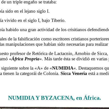
de un triple engaño se trataba:
ía sido en el lejano siglo I.
a vivido en el siglo I, bajo Tiberio.
abía habido una gran actividad de los crisitianos defendiend
ales de la falsificación como escritores cristianos porterio
las manipulaciones que habían sido necesarias para realizar l
to profesor de Retórica de Lactacnio, Arnobio de Sicca,
llamó «
África Propria
«. Más tarde ésta se dividió en varias 
 siguiente sobre la «A» de «
NUMIDIA
«. Destaquemos que
 tienen la categorái de Colonia.
Sicca Veneria
está a med
.
NUMIDIA Y BYZACENA, en África.