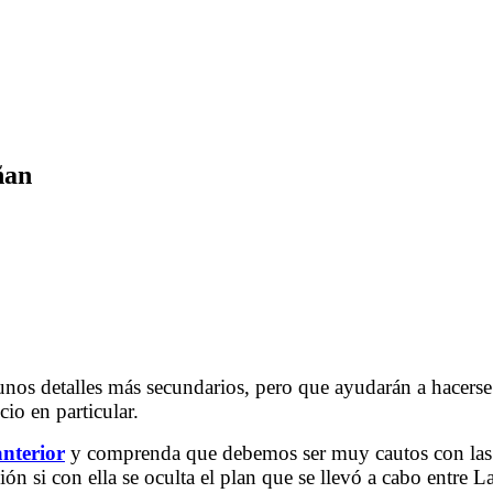
ñan
La verdad sobre Arnobio o cómo nos engañan
.
.
.
os detalles más secundarios, pero que ayudarán a hacerse 
cio en particular.
anterior
y comprenda que debemos ser muy cautos con las in
n si con ella se oculta el plan que se llevó a cabo entre L