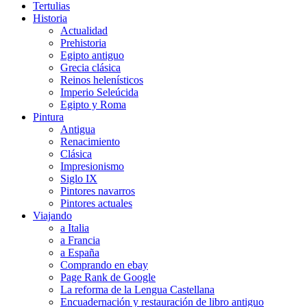
Tertulias
Historia
Actualidad
Prehistoria
Egipto antiguo
Grecia clásica
Reinos helenísticos
Imperio Seleúcida
Egipto y Roma
Pintura
Antigua
Renacimiento
Clásica
Impresionismo
Siglo IX
Pintores navarros
Pintores actuales
Viajando
a Italia
a Francia
a España
Comprando en ebay
Page Rank de Google
La reforma de la Lengua Castellana
Encuadernación y restauración de libro antiguo