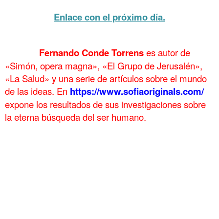
.
Enlace con el próximo día.
.
……….
Fernando Conde Torrens
es autor de
«Simón, opera magna», «El Grupo de Jerusalén»,
«La Salud» y una serie de artículos sobre el mundo
de las ideas. En
https://www.sofiaoriginals.com/
expone los
resultados de sus investigaciones sobre
la eterna búsqueda del ser humano.
.
Libro de Javier Sagarzazu sobre Fuenterrabía Hondarribia Libro de Javier Sagarzazu
sobre Fuenterrabía Hondarribia Libro de Javier Sagarzazu sobre Fuenterrabía
Hondarribia Libro de Javier Sagarzazu sobre Fuenterrabía Hondarribia Libro de Javier
Sagarzazu sobre Fuenterrabía Hondarribia Libro de Javier Sagarzazu sobre
Fuenterrabía Hondarribia Libro de Javier Sagarzazu sobre Fuenterrabía
Hondarribia Libro de Javier Sagarzazu sobre Fuenterrabía Hondarribia Libro de Javier
Sagarzazu sobre Fuenterrabía Hondarribia Libro de Javier Sagarzazu sobre
Fuenterrabía Hondarribia Libro de Javier Sagarzazu sobre Fuenterrabía