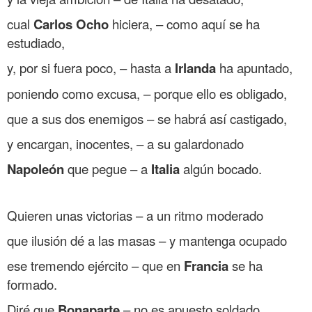
cual
Carlos
Ocho
hiciera, – como aquí se ha
estudiado,
y, por si fuera poco, – hasta a
Irlanda
ha apuntado,
poniendo como excusa, – porque ello es obligado,
que a sus dos enemigos – se habrá así castigado,
y encargan, inocentes, – a su galardonado
Napoleón
que pegue – a
Italia
algún bocado.
.
Quieren unas victorias – a un ritmo moderado
que ilusión dé a las masas – y mantenga ocupado
ese tremendo ejército – que en
Francia
se ha
formado.
Diré que
Bonaparte
– no es apuesto soldado,