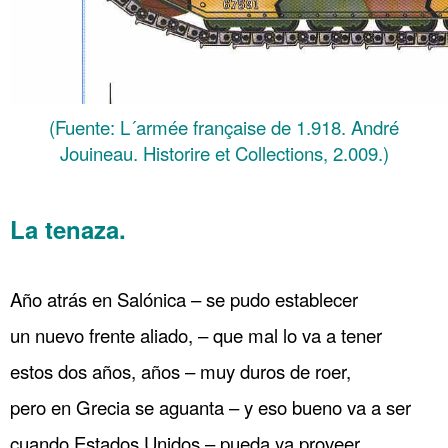
(Fuente: L´armée française de 1.918. André
Jouineau. Historire et Collections, 2.009.)
……….
La tenaza.
…. París 79 Guerra submarina Estados Unidos entra en guerra
.
Año atrás en Salónica – se pudo establecer
un nuevo frente aliado, – que mal lo va a tener
estos dos años, años – muy duros de roer,
pero en Grecia se aguanta – y eso bueno va a ser
cuando Estados Unidos – pueda ya proveer