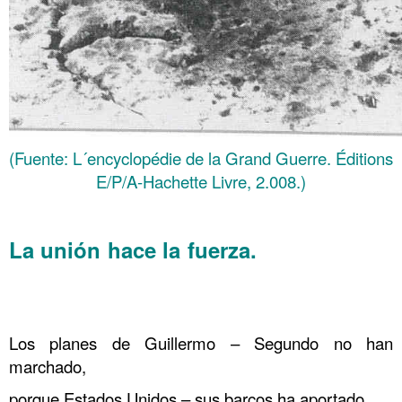
(Fuente: L´encyclopédie de la Grand Guerre. Éditions
E/P/A-Hachette Livre, 2.008.)
……….
La unión hace la fuerza.
…. París 79 Guerra submarina
Estados Unidos entra en guerra
.
Los planes de Guillermo – Segundo no han
marchado,
porque Estados Unidos – sus barcos ha aportado