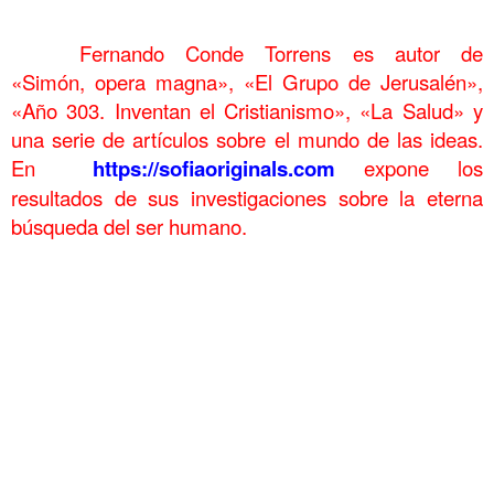
……….
……….
Fernando Conde Torrens
es autor de
«Simón, opera magna», «El Grupo de Jerusalén»,
«Año 303. Inventan el Cristianismo», «La Salud» y
una serie de artículos sobre el mundo de las ideas.
En
https://sofiaoriginals.com
expone los
resultados de sus investigaciones sobre la eterna
búsqueda del ser humano.
.
París 79 Guerra submarina Estados Unidos entra en guerra París 79 Guerra submarina
Estados Unidos entra en guerra París 79 Guerra submarina Estados Unidos entra en
guerra
París 79 Guerra submarina Estados Unidos entra en guerra París 79 Guerra submarina
Estados Unidos entra en guerra París 79 Guerra submarina Estados Unidos entra en
guerra
París 79 Guerra submarina Estados Unidos entra en guerra París 79 Guerra submarina
Estados Unidos entra en guerra París 79 Guerra submarina Estados Unidos entra en