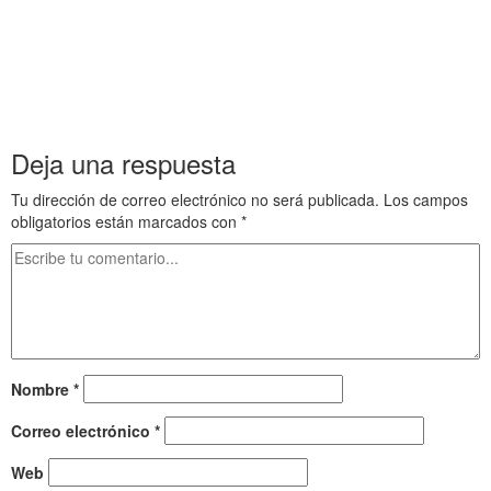
guerra
París 79 Guerra submarina Estados Unidos entra en guerra París 79 Guerra submarina
Estados Unidos entra en guerra París 79 Guerra submarina Estados Unidos entra en
guerra
……….
Deja una respuesta
Tu dirección de correo electrónico no será publicada.
Los campos
obligatorios están marcados con
*
Nombre
*
Correo electrónico
*
Web