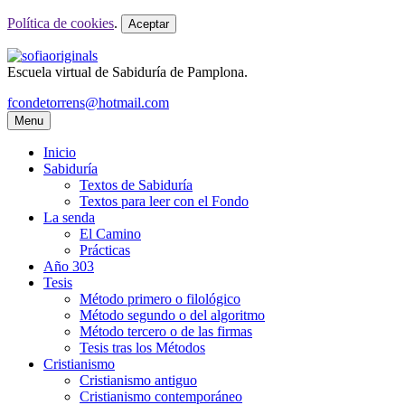
Política de cookies
.
Aceptar
Escuela virtual de Sabiduría de Pamplona.
fcondetorrens@hotmail.com
Menu
Inicio
Sabiduría
Textos de Sabiduría
Textos para leer con el Fondo
La senda
El Camino
Prácticas
Año 303
Tesis
Método primero o filológico
Método segundo o del algoritmo
Método tercero o de las firmas
Tesis tras los Métodos
Cristianismo
Cristianismo antiguo
Cristianismo contemporáneo