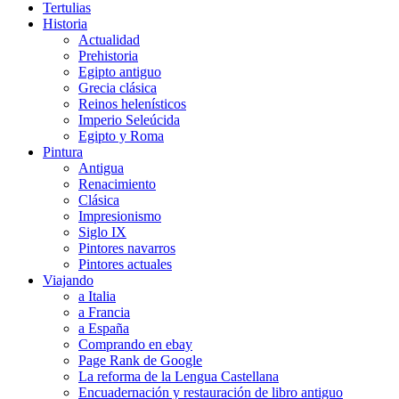
Tertulias
Historia
Actualidad
Prehistoria
Egipto antiguo
Grecia clásica
Reinos helenísticos
Imperio Seleúcida
Egipto y Roma
Pintura
Antigua
Renacimiento
Clásica
Impresionismo
Siglo IX
Pintores navarros
Pintores actuales
Viajando
a Italia
a Francia
a España
Comprando en ebay
Page Rank de Google
La reforma de la Lengua Castellana
Encuadernación y restauración de libro antiguo