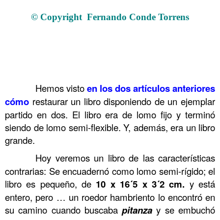
Restauración de libro antiguo y Saint Esprit Inicio del proceso
© Copyright Fernando Conde Torrens
.
.
.
……….
Hemos visto
en los dos artículos
anteriores
cómo
restaurar un libro disponiendo de un ejemplar
partido en dos. El libro era de lomo fijo y terminó
siendo de lomo semi-flexible. Y, además, era un libro
grande.
……….
Hoy veremos un libro de las características
contrarias: Se encuadernó como lomo semi-rígido; el
libro es pequeño, de
10 x 16´5 x 3´2 cm.
y está
entero, pero … un roedor hambriento lo encontró en
su camino cuando buscaba
pitanza
y se embuchó