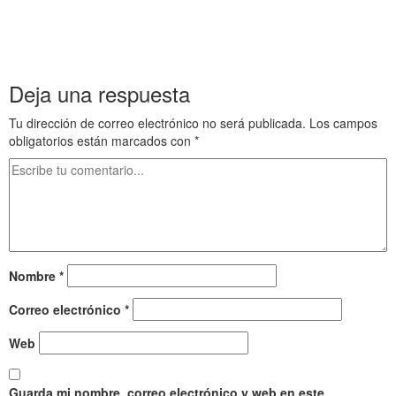
h j k lñ. Fa s df g h j k lñ wer we t d d er a dd f bd g.
Deja una respuesta
Tu dirección de correo electrónico no será publicada.
Los campos
obligatorios están marcados con
*
Nombre
*
Correo electrónico
*
Web
Guarda mi nombre, correo electrónico y web en este