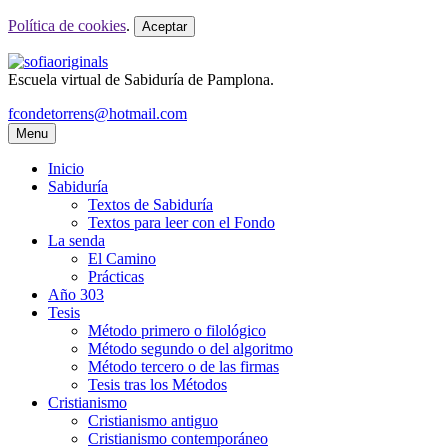
Política de cookies
.
Aceptar
Escuela virtual de Sabiduría de Pamplona.
fcondetorrens@hotmail.com
Menu
Inicio
Sabiduría
Textos de Sabiduría
Textos para leer con el Fondo
La senda
El Camino
Prácticas
Año 303
Tesis
Método primero o filológico
Método segundo o del algoritmo
Método tercero o de las firmas
Tesis tras los Métodos
Cristianismo
Cristianismo antiguo
Cristianismo contemporáneo