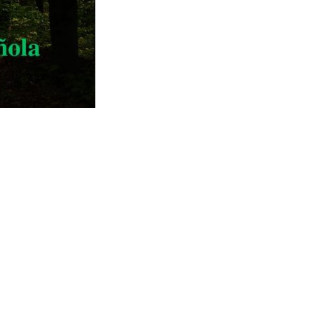
ñ.
ñ. Aa s df g h j k lñ. Ba s df g h j k lñ. Ca s df g h j k lñ. Da s df g h j k
ñ. La s df g h j k lñ. Aa s df g h j k lñ. Ba s df g h j k lñ. Ca s df g h j k