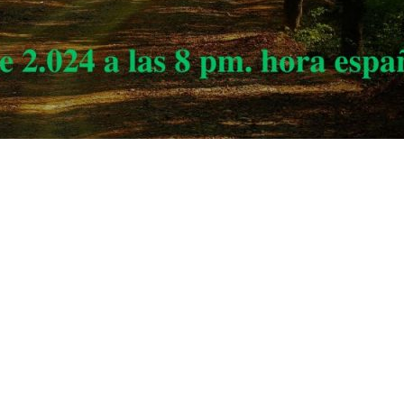
ñ. Fa s df g h j k lñ. Ga s df g h j k lñ. Ha s df g h j k lñ. Ia s df g h j k l
. Ia s df g h j k lñ. Ja s df g h j k lñ. Ka s df g h j k lñ. La s df g h j k l
. Ha s df g h j k lñ. Ia s df g h j k lñ. Ja s df g h j k lñ. Ka s df g h j k l