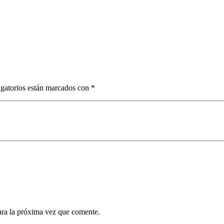
. Ja s df g h j k lñ. Ka s df g h j k lñ. La s df g h j k lñ. Aa s df g h j k l
gatorios están marcados con
*
ara la próxima vez que comente.