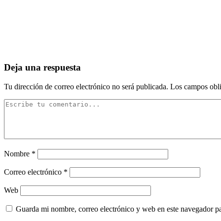
Ea s df g h j k lñ.
Taller de Evolución y Autoayuda 155
Fa s df g h j k lñ. Ga s df g h j k lñ. Ha s df g h j k lñ. Ia s df g h j k lñ
lñ. Fa s df g h j k lñ wer we t d d er a dd f bd g.
Deja una respuesta
Tu dirección de correo electrónico no será publicada.
Los campos obli
Nombre
*
Correo electrónico
*
Web
Guarda mi nombre, correo electrónico y web en este navegador p