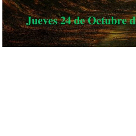
Aa s df g h j k lñ
Taller de Evolución y Autoayuda 155
Ba s df g h j k lñ. Ca s df g h j k lñ. Da s df g h j k lñ. Ea s df g h j k l
Ca s df g h j k lñ.
Taller de Evolución y Autoayuda 155
Ea s df g h j k lñ. Fa s df g h j k lñ. Ga s df g h j k lñ. Ha s df g h j k lñ
lñ. Ea s df g h j k lñ.
Da s df g h j k lñ.
Taller de Evolución y Autoayuda 155
Da s df g h j k lñ. Ea s df g h j k lñ. Fa s df g h j k lñ. Ga s df g h j k lñ
lñ. Da s df g h j k lñ.