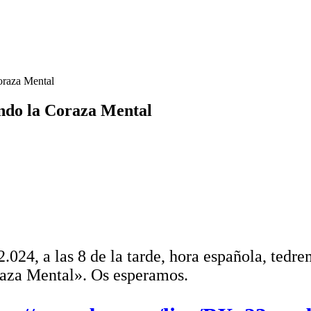
oraza Mental
ndo la Coraza Mental
Taller de Evolución y Autoayuda 155 Creando la Coraza Mental
.
.
.
a las 8 de la tarde, hora española, tedremo
aza Mental». Os esperamos.