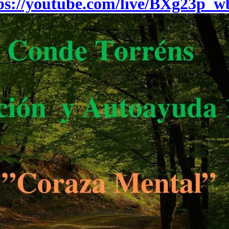
ps://youtube.com/live/BXg23p_