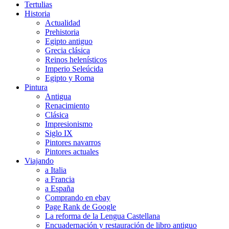
Tertulias
Historia
Actualidad
Prehistoria
Egipto antiguo
Grecia clásica
Reinos helenísticos
Imperio Seleúcida
Egipto y Roma
Pintura
Antigua
Renacimiento
Clásica
Impresionismo
Siglo IX
Pintores navarros
Pintores actuales
Viajando
a Italia
a Francia
a España
Comprando en ebay
Page Rank de Google
La reforma de la Lengua Castellana
Encuadernación y restauración de libro antiguo