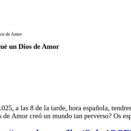
ios de Amor
qué un Dios de Amor
Taller de Evolución y Autoayuda 181 Por qué un Dios de Amor
.a
.b
.c
 las 8 de la tarde, hora española, tendremo
s de Amor creó un mundo tan perverso? Os es
.