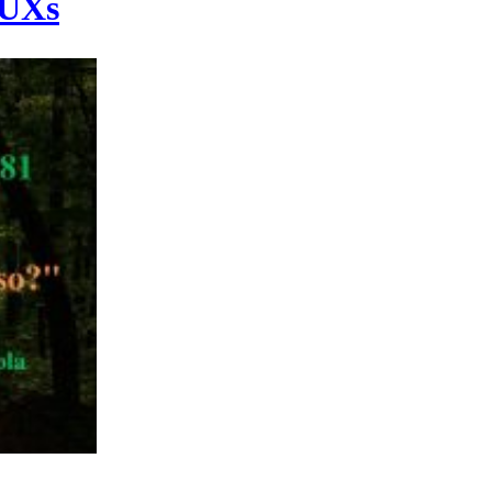
EUXs
.