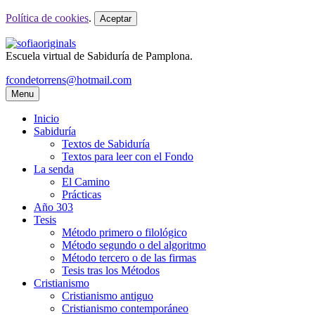
Política de cookies
.
Aceptar
Escuela virtual de Sabiduría de Pamplona.
fcondetorrens@hotmail.com
Menu
Inicio
Sabiduría
Textos de Sabiduría
Textos para leer con el Fondo
La senda
El Camino
Prácticas
Año 303
Tesis
Método primero o filológico
Método segundo o del algoritmo
Método tercero o de las firmas
Tesis tras los Métodos
Cristianismo
Cristianismo antiguo
Cristianismo contemporáneo