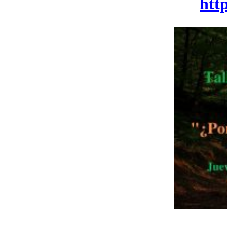
htt
Taller de Evolución y Autoayuda 181 Por qué un Dios de Amor