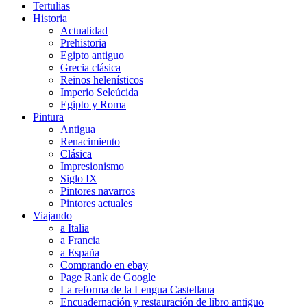
Tertulias
Historia
Actualidad
Prehistoria
Egipto antiguo
Grecia clásica
Reinos helenísticos
Imperio Seleúcida
Egipto y Roma
Pintura
Antigua
Renacimiento
Clásica
Impresionismo
Siglo IX
Pintores navarros
Pintores actuales
Viajando
a Italia
a Francia
a España
Comprando en ebay
Page Rank de Google
La reforma de la Lengua Castellana
Encuadernación y restauración de libro antiguo