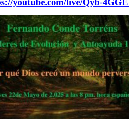
ps://youtube.com/live/Qyb-4GG
.