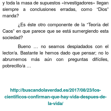
y toda la masa de supuestos «investigadores» llegan
siempre a conclusiones erradas, como “Dios”
manda?
……….
¿Es éste otro componente de la “Teoría del
Caos” en que parece que se está sumergiendo esta
sociedad?
……….
Bueno … no seamos despiadados con el
lector/a. Bastante le hemos dado que pensar; no lo
abrumemos más aún con preguntas difíciles,
pobrecillo/a …
………. Sin embargo Tertulia sobre los que se mueren y
luego vuelven
http://buscandolaverdad.es/2017/08/23/los-
cientificos-confirman-que-hay-vida-despues-de-
la-vida/