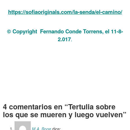
……….
https://sofiaoriginals.com/la-senda/el-camino/
© Copyright Fernando Conde Torrens, el 11-8-
2.017
.
Aunque Tertulia sobre los que se mueren y luego vuelven
Ya Tertulia sobre los que se mueren y luego vuelven
Casi Tertulia sobre los que se mueren y luego vuelven
VAya por Dios Tertulia sobre los que se mueren y luego
vuelven
4 comentarios en “Tertulia sobre
los que se mueren y luego vuelven”
M.A. Boge
dice: