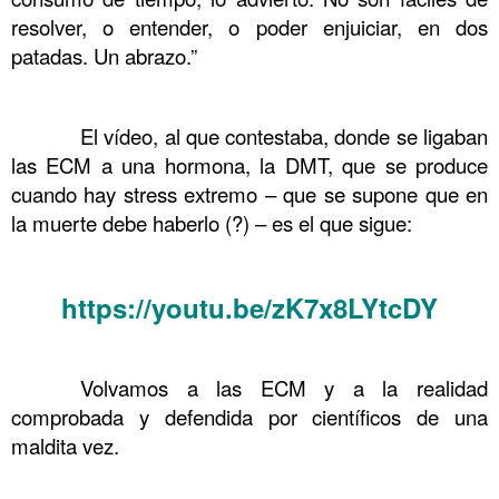
resolver, o entender, o poder enjuiciar, en dos
patadas. Un abrazo.”
……….
……….
El vídeo, al que contestaba, donde se ligaban
las ECM a una hormona, la DMT, que se produce
cuando hay stress extremo – que se supone que en
la muerte debe haberlo (?) – es el que sigue:
……….
https://youtu.be/zK7x8LYtcDY
. Pero Tertulia sobre los que se mueren y luego vuelven.
……….
Volvamos a las ECM y a la realidad
comprobada y defendida por científicos de una
maldita vez.
. Mas Tertulia sobre los que se mueren y luego vuelven