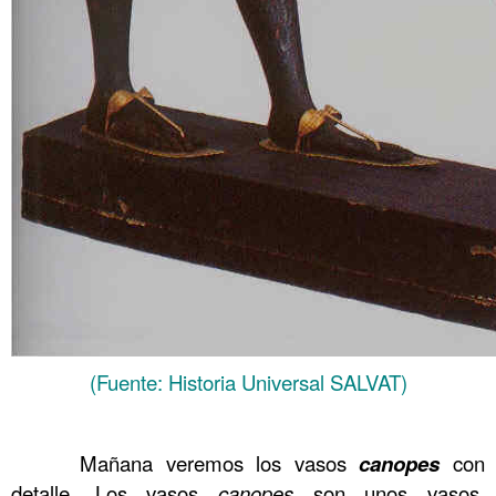
(Fuente: Historia Universal SALVAT)
……….
……….
Mañana veremos los vasos
canopes
con
detalle. Los vasos
canopes
son unos vasos,