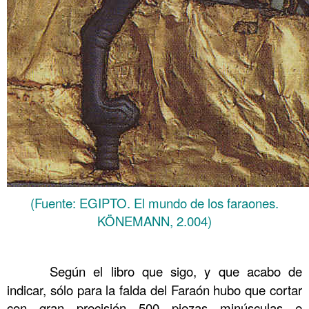
(Fuente: EGIPTO. El mundo de los faraones.
KÖNEMANN, 2.004)
……….
……….
Según el libro que sigo, y que acabo de
indicar, sólo para la falda del Faraón hubo que cortar
con gran precisión 500 piezas minúsculas e