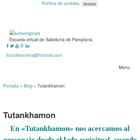
Política de cookies
.
Aceptar
Escuela virtual de Sabiduría de Pamplona.
fcondetorrens@hotmail.com
Menu
Portada
»
Blog
»
Tutankhamon
Tutankhamon
En «Tutankhamon» nos acercamos al
personaje desde el lado espiritual, cuando