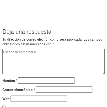
Tiempos oscuros Neolitico e invasiones de Grecia clásica 2
Tiempos oscuros Neolitico e invasiones de Grecia clásica 2
Tiempos oscuros Neolitico e invasiones de Grecia clásica 2
Tiempos oscuros Neolitico e invasiones de Grecia clásica 2
Deja una respuesta
Tu dirección de correo electrónico no será publicada.
Los campos
obligatorios están marcados con
*
Nombre
*
Correo electrónico
*
Web