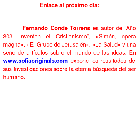
Enlace al próximo día:
……….
……….
Fernando Conde Torrens
es autor de “Año
303. Inventan el Cristianismo”, «Simón, opera
magna», «El Grupo de Jerusalén», «La Salud» y una
serie de artículos sobre el mundo de las ideas. En
www.sofiaoriginals.com
expone los
resultados de
sus investigaciones sobre la eterna búsqueda del ser
humano.
.
Tiempos oscuros Neolitico e invasiones de Grecia clásica 2
Tiempos oscuros Neolitico e invasiones de Grecia clásica 2
Tiempos oscuros Neolitico e invasiones de Grecia clásica 2
Tiempos oscuros Neolitico e invasiones de Grecia clásica 2
Tiempos oscuros Neolitico e invasiones de Grecia clásica 2
Tiempos oscuros Neolitico e invasiones de Grecia clásica 2