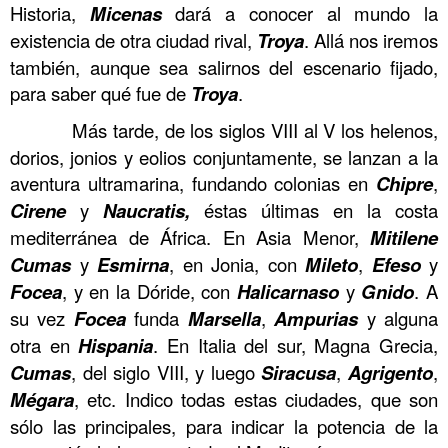
Historia,
Micenas
dará a conocer al mundo la
existencia de otra ciudad rival,
Troya
. Allá nos iremos
también, aunque sea salirnos del escenario fijado,
para saber qué fue de
Troya
.
……….
Más tarde, de los siglos VIII al V los helenos,
dorios, jonios y eolios conjuntamente, se lanzan a la
aventura ultramarina, fundando colonias en
Chipre
,
Cirene
y
Naucratis,
éstas últimas en la costa
mediterránea de África. En Asia Menor,
Mitilene
Cumas
y
Esmirna
, en Jonia, con
Mileto
,
Efeso
y
Focea
, y en la Dóride, con
Halicarnaso
y
Gnido
. A
su vez
Focea
funda
Marsella
,
Ampurias
y alguna
otra en
Hispania
. En Italia del sur, Magna Grecia,
Cumas
, del siglo VIII, y luego
Siracusa
,
Agrigento
,
Mégara
, etc. Indico todas estas ciudades, que son
sólo las principales, para indicar la potencia de la