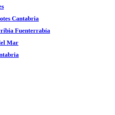
es
otes Cantabria
ribia Fuenterrabía
del Mar
ntabria