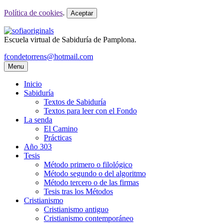
Política de cookies
.
Aceptar
Escuela virtual de Sabiduría de Pamplona.
fcondetorrens@hotmail.com
Menu
Inicio
Sabiduría
Textos de Sabiduría
Textos para leer con el Fondo
La senda
El Camino
Prácticas
Año 303
Tesis
Método primero o filológico
Método segundo o del algoritmo
Método tercero o de las firmas
Tesis tras los Métodos
Cristianismo
Cristianismo antiguo
Cristianismo contemporáneo