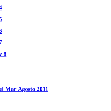
4
5
6
7
y 8
del Mar Agosto 2011