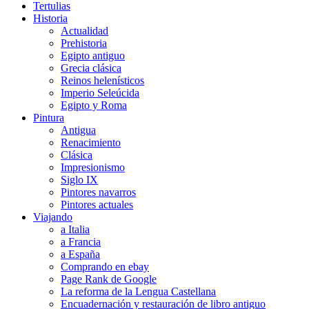
Tertulias
Historia
Actualidad
Prehistoria
Egipto antiguo
Grecia clásica
Reinos helenísticos
Imperio Seleúcida
Egipto y Roma
Pintura
Antigua
Renacimiento
Clásica
Impresionismo
Siglo IX
Pintores navarros
Pintores actuales
Viajando
a Italia
a Francia
a España
Comprando en ebay
Page Rank de Google
La reforma de la Lengua Castellana
Encuadernación y restauración de libro antiguo