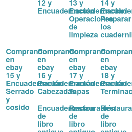
12 y
13 y
14 y
Encuadernación
Encuadernación
Encuade
Operaciones
Preparar
de
los
limpieza
cuaderni
Comprando
Comprando
Comprando
Compra
en
en
en
en
ebay
ebay
ebay
ebay
15 y
16 y
17 y
18 y
Encuadernación
Encuadernación
Encuadernación
Encuade
Serrado
Cabezadas
Tapas
Terminac
y
cosido
Encuadernacion
Restauración
Restaura
de
de
de
libro
libro
libro
antiguo
antiguo
antiguo