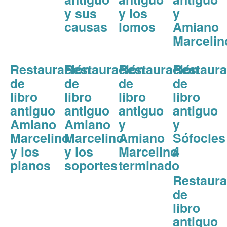
y sus
y los
y
causas
lomos
Amiano
Marcelin
Restauración
Restauración
Restauración
Restaura
de
de
de
de
libro
libro
libro
libro
antiguo
antiguo
antiguo
antiguo
Amiano
Amiano
y
y
Marcelino
Marcelino
Amiano
Sófocles
y los
y los
Marcelino
4
planos
soportes
terminado
Restaura
de
libro
antiguo