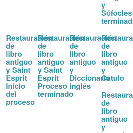
y
Sófocles
terminad
Restauración
Restauración
Restauración
Restaura
de
de
de
de
libro
libro
libro
libro
antiguo
antiguo
antiguo
antiguo
y Saint
y Saint
y
y
Esprit
Esprit
Diccionario
Catulo
Inicio
Proceso
inglés
del
terminado
Restaura
proceso
de
libro
antiguo
y