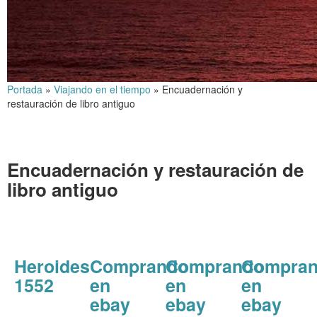
Portada
»
Viajando en el tiempo
»
Encuadernación y
restauración de libro antiguo
Encuadernación y restauración de
libro antiguo
Heroides
Comprando
Comprando
Compra
1552
en
en
en
ebay
ebay
ebay