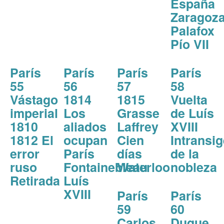
España
Zaragoz
Palafox
Pío VII
París
París
París
París
55
56
57
58
Vástago
1814
1815
Vuelta
imperial
Los
Grasse
de Luís
1810
aliados
Laffrey
XVIII
1812 El
ocupan
Cien
Intransi
error
París
días
de la
ruso
Fontainebleau
Waterloo
nobleza
Retirada
Luís
XVIII
París
París
59
60
Carlos
Duque