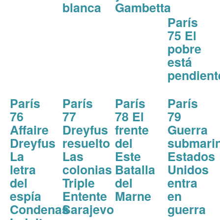
blanca
Gambetta
París
75 El
pobre
está
pendient
París
París
París
París
76
77
78 El
79
Affaire
Dreyfus
frente
Guerra
Dreyfus
resuelto
del
submari
La
Las
Este
Estados
letra
colonias
Batalla
Unidos
del
Triple
del
entra
espía
Entente
Marne
en
Condenas
Sarajevo
guerra