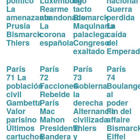
político
Luxemburgo
de
nacional
La
Rearme
tacto
Guerra
amenazante
abandonado
Bismarck
perdida
Prusia
La
Maquinaria
La
Bismarck
corona
palaciega
caída
Thiers
española
Congreso
del
exaltado
Emperad
París
París
París
París
71 La
72
73
74
población
Facciones
Gobierna
Boulang
civil
Rebelde
la
al
Gambetta
París
derecha
poder
Valor
Mac
Alternancia
Fin del
parisino
Mahon
civilizada
affaire
Últimos
Presidente
Thiers
Bismarc
cartuchos
Bandera
y
Eiffel