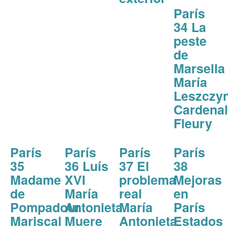
París
34 La
peste
de
Marsella
María
Leszczy
Cardenal
Fleury
París
París
París
París
35
36 Luís
37 El
38
Madame
XVI
problema
Mejoras
de
María
real
en
Pompadour
Antonieta
María
París
Mariscal
Muere
Antonieta
Estados