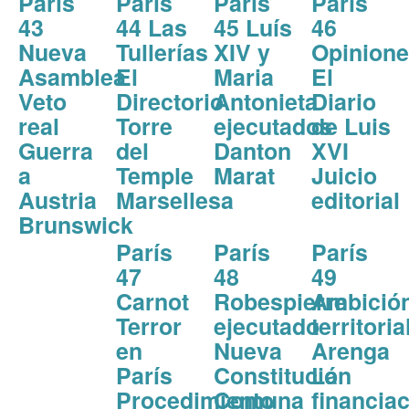
París
París
París
París
43
44 Las
45 Luís
46
Nueva
Tullerías
XIV y
Opinion
Asamblea
El
Maria
El
Veto
Directorio
Antonieta
Diario
real
Torre
ejecutados
de Luis
Guerra
del
Danton
XVI
a
Temple
Marat
Juicio
Austria
Marsellesa
editorial
Brunswick
París
París
París
47
48
49
Carnot
Robespierre
Ambició
Terror
ejecutado
territoria
en
Nueva
Arenga
París
Constitución
La
Procedimiento
Comuna
financia