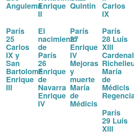
Angulema
Enrique
Quintín
Carlos
II
IX
París
El
París
París
25
nacimiento
27
28 Luís
Carlos
de
Enrique
XIII
IX y
París
IV
Cardenal
San
26
Mejoras
Richelie
Bartolomé
Enrique
y
María
Enrique
de
muerte
de
III
Navarra
María
Médicis
Enrique
de
Regenci
IV
Médicis
París
29 Luís
XIII