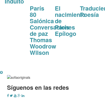
Indulto
París
El
Traducie
80
nacimiento
Poesía
Salónica
de
Conversaciones
París
de paz
Epílogo
Thomas
Woodrow
Wilson
Síguenos en las redes