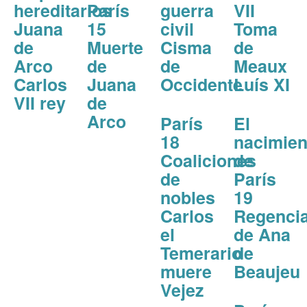
hereditarios
París
guerra
VII
Juana
15
civil
Toma
de
Muerte
Cisma
de
Arco
de
de
Meaux
Carlos
Juana
Occidente
Luís XI
VII rey
de
Arco
París
El
18
nacimien
Coaliciones
de
de
París
nobles
19
Carlos
Regenci
el
de Ana
Temerario
de
muere
Beaujeu
Vejez