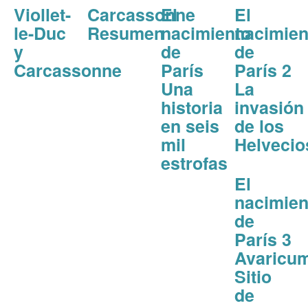
Viollet-
Carcassonne
El
El
le-Duc
Resumen
nacimiento
nacimien
y
de
de
Carcassonne
París
París 2
Una
La
historia
invasión
en seis
de los
mil
Helvecio
estrofas
El
nacimien
de
París 3
Avaricu
Sitio
de