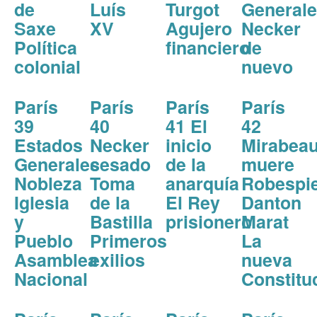
de
Luís
Turgot
General
Saxe
XV
Agujero
Necker
Política
financiero
de
colonial
nuevo
París
París
París
París
39
40
41 El
42
Estados
Necker
inicio
Mirabea
Generales
cesado
de la
muere
Nobleza
Toma
anarquía
Robespie
Iglesia
de la
El Rey
Danton
y
Bastilla
prisionero
Marat
Pueblo
Primeros
La
Asamblea
exilios
nueva
Nacional
Constitu