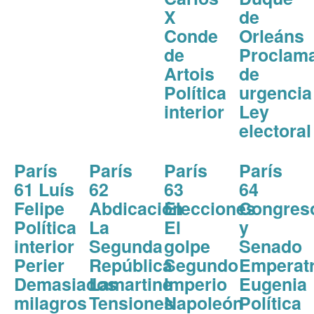
X
de
Conde
Orleáns
de
Proclam
Artois
de
Política
urgencia
interior
Ley
electoral
París
París
París
París
61 Luís
62
63
64
Felipe
Abdicación
Elecciones
Congres
Política
La
El
y
interior
Segunda
golpe
Senado
Perier
República
Segundo
Emperatr
Demasiados
Lamartine
Imperio
Eugenia
milagros
Tensiones
Napoleón
Política