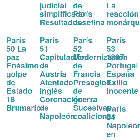
judicial
de
La
simplificado
París
reacción
Resultados
Josefina
monárqu
París
París
París
París
50 La
51
52
53
paz
Capitulación
Modernización
1807
Enésimo
de
de
Portugal
golpe
Austria
Francia
España
de
Atentado
Presagios
Exilio
Estado
inglés
de
inocente
18
Coronación
guerra
Brumario
de
Sucesivas
París
Napoleón
coaliciones
54
Napoleó
en