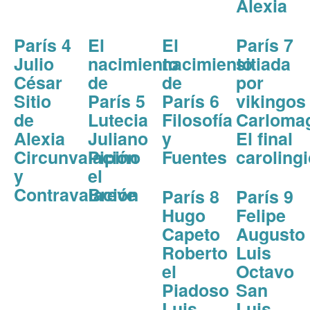
Alexia
París 4
El
El
París 7
Julio
nacimiento
nacimiento
sitiada
César
de
de
por
Sitio
París 5
París 6
vikingos
de
Lutecia
Filosofía
Carloma
Alexia
Juliano
y
El final
Circunvalación
Pipino
Fuentes
caroling
y
el
Contravalación
Breve
París 8
París 9
Hugo
Felipe
Capeto
Augusto
Roberto
Luis
el
Octavo
Piadoso
San
Luis
Luis