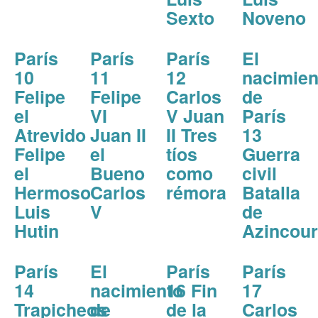
Sexto
Noveno
París
París
París
El
10
11
12
nacimien
Felipe
Felipe
Carlos
de
el
VI
V Juan
París
Atrevido
Juan II
II Tres
13
Felipe
el
tíos
Guerra
el
Bueno
como
civil
Hermoso
Carlos
rémora
Batalla
Luis
V
de
Hutin
Azincour
París
El
París
París
14
nacimiento
16 Fin
17
Trapicheos
de
de la
Carlos