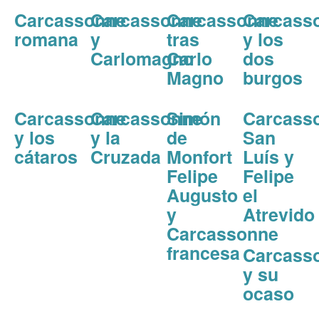
Carcassonne
Carcassonne
Carcassonne
Carcass
romana
y
tras
y los
Carlomagno
Carlo
dos
Magno
burgos
Carcassonne
Carcassonne
Simón
Carcass
y los
y la
de
San
cátaros
Cruzada
Monfort
Luís y
Felipe
Felipe
Augusto
el
y
Atrevido
Carcassonne
francesa
Carcass
y su
ocaso