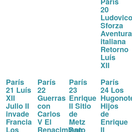
París
20
Ludovic
Sforza
Aventura
italiana
Retorno
Luís
XII
París
París
París
París
21 Luís
22
23
24 Los
XII
Guerras
Enrique
Hugonot
Julio II
con
II Sitio
Hijos
invade
Carlos
de
de
Francia
V El
Metz
Enrique
Los
Renacimiento
San
II