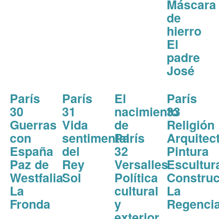
Máscara
de
hierro
El
padre
José
París
París
El
París
30
31
nacimiento
33
Guerras
Vida
de
Religión
con
sentimental
París
Arquitec
España
del
32
Pintura
Paz de
Rey
Versalles
Escultur
Westfalia
Sol
Política
Construc
La
cultural
La
Fronda
y
Regenci
exterior