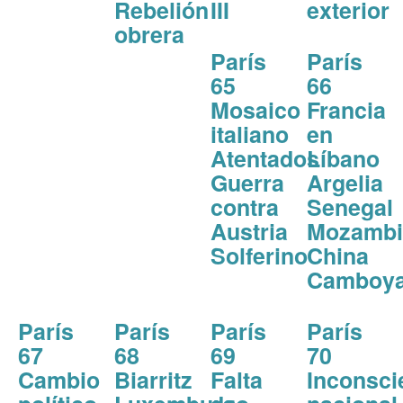
Rebelión
III
exterior
obrera
París
París
65
66
Mosaico
Francia
italiano
en
Atentados
Líbano
Guerra
Argelia
contra
Senegal
Austria
Mozambi
Solferino
China
Camboy
París
París
París
París
67
68
69
70
Cambio
Biarritz
Falta
Inconsci