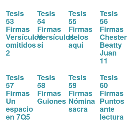
Tesis
Tesis
Tesis
Tesis
53
54
55
56
Firmas
Firmas
Firmas
Firmas
Versículos
Versículos
Helos
Chester
omitidos
sí
aquí
Beatty
2
Juan
11
Tesis
Tesis
Tesis
Tesis
57
58
59
60
Firmas
Firmas
Firmas
Firmas
Un
Guiones
Nómina
Puntos
espacio
sacra
ante
en 7Q5
lectura