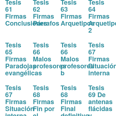
Tesis
Tesis
Tesis
Tesis
61
62
63
64
Firmas
Firmas
Firmas
Firmas
Conclusiones
Párrafos
Arquetipos
Arquetip
2
Tesis
Tesis
Tesis
Tesis
65
66
66
67
Firmas
Malos
Malos
Firmas
Paradojas
profesores
profesores
Situació
evangélicas
b
interna
Tesis
Tesis
Tesis
Tesis
67
68
68
69 De
Firmas
Firmas
Firmas
antenas
Situación
Fin por
Final
flácidas
interna
el
definitivo
y