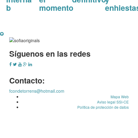
b
momento
enhiesta
Síguenos en las redes
Contacto:
fcondetorrens@hotmail.com
Mapa Web
Aviso legal SSI-CE
Política de protección de datos