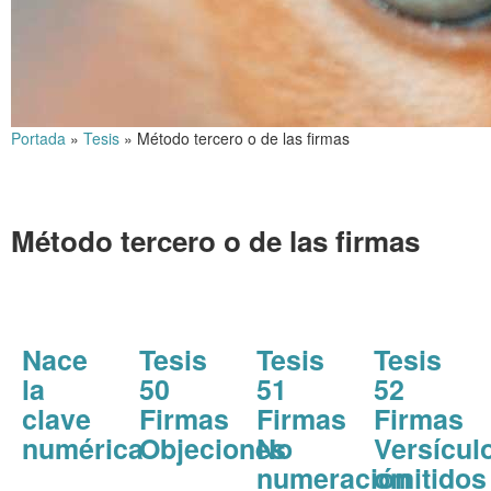
Portada
»
Tesis
»
Método tercero o de las firmas
Método tercero o de las firmas
Nace
Tesis
Tesis
Tesis
la
50
51
52
clave
Firmas
Firmas
Firmas
numérica
Objeciones
No
Versícul
numeración
omitidos