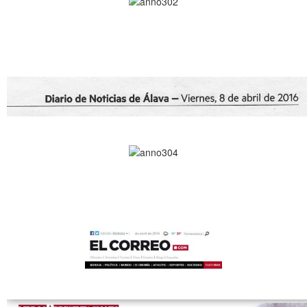
.
.
.
.
.
.
.
.