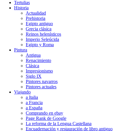
Tertulias
Historia
Actualidad
Prehistoria
Egipto antiguo
Grecia clásica
Reinos helenísticos
Imperio Seleúcida
Egipto y Roma
Pintura
Antigua
Renacimiento
Clásica
Impresionismo
Siglo IX
Pintores navarros
Pintores actuales
Viajando
a Italia
a Francia
a España
Comprando en ebay
Page Rank de Google
La reforma de la Lengua Castellana
Encuadernación y restauración de libro antiguo