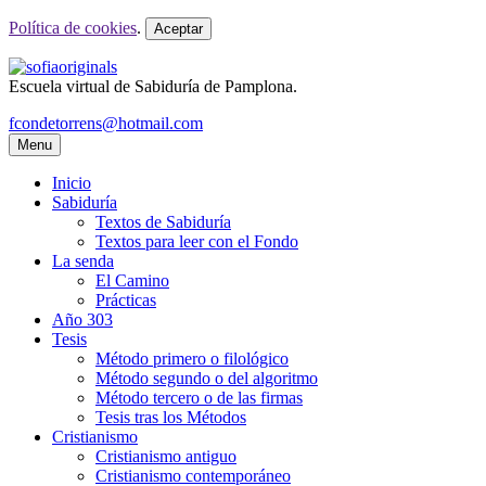
Política de cookies
.
Aceptar
Escuela virtual de Sabiduría de Pamplona.
fcondetorrens@hotmail.com
Menu
Inicio
Sabiduría
Textos de Sabiduría
Textos para leer con el Fondo
La senda
El Camino
Prácticas
Año 303
Tesis
Método primero o filológico
Método segundo o del algoritmo
Método tercero o de las firmas
Tesis tras los Métodos
Cristianismo
Cristianismo antiguo
Cristianismo contemporáneo