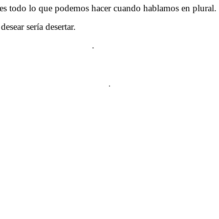
 es todo lo que podemos hacer cuando hablamos en plural.
esear sería desertar.
.
……….
.