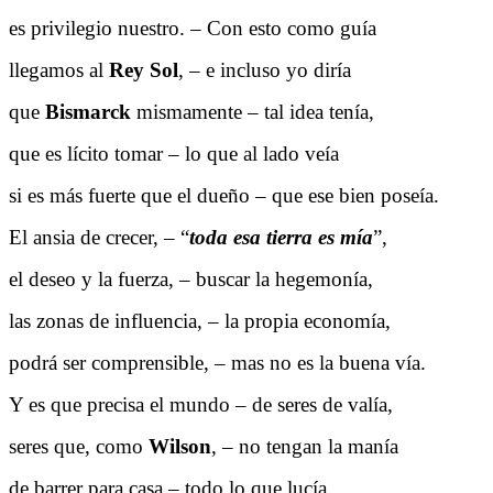
es privilegio nuestro. – Con esto como guía
llegamos al
Rey
Sol
, – e incluso yo diría
que
Bismarck
mismamente – tal idea tenía,
que es lícito tomar – lo que al lado veía
si es más fuerte que el dueño – que ese bien poseía.
El ansia de crecer, – “
toda esa tierra es mía
”,
el deseo y la fuerza, – buscar la hegemonía,
las zonas de influencia, – la propia economía,
podrá ser comprensible, – mas no es la buena vía.
Y es que precisa el mundo – de seres de valía,
seres que, como
Wilson
, – no tengan la manía
de barrer para casa – todo lo que lucía.