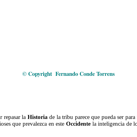
El nacimiento de París Epílogo
© Copyright Fernando Conde Torrens
……….
……….
……….
r repasar la
Historia
de la tribu parece que pueda ser para
oses que prevalezca en este
Occidente
la inteligencia de l