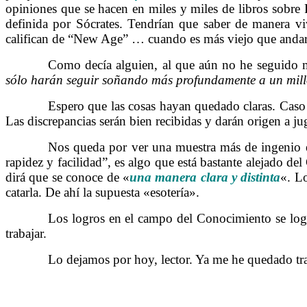
opiniones que se hacen en miles y miles de libros sobre F
definida por Sócrates. Tendrían que saber de manera vi
califican de “New Age” … cuando es más viejo que anda
……….
Como decía alguien, al que aún no he seguido muy
sólo harán seguir soñando más profundamente a un mill
……….
Espero que las cosas hayan quedado claras. Caso d
Las discrepancias serán bien recibidas y darán origen a ju
……….
Nos queda por ver una muestra más de ingenio en
rapidez y facilidad”, es algo que está bastante alejado d
dirá que se conoce de «
una manera clara y distinta
«. Lo
catarla. De ahí la supuesta «esotería».
……….
Los logros en el campo del Conocimiento se logr
trabajar.
……….
Lo dejamos por hoy, lector. Ya me he quedado tr