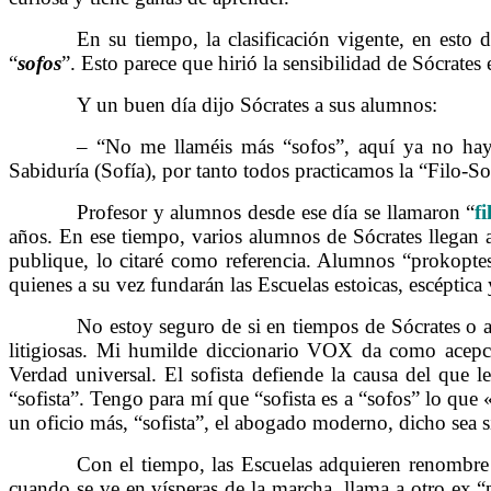
……….
En su tiempo, la clasificación vigente, en esto
“
sofos
”. Esto parece que hirió la sensibilidad de Sócrate
……….
Y un buen día dijo Sócrates a sus alumnos:
……….
– “No me llaméis más “sofos”, aquí ya no hay 
Sabiduría (Sofía), por tanto todos practicamos la “Filo-S
……….
Profesor y alumnos desde ese día se llamaron “
fi
años. En ese tiempo, varios alumnos de Sócrates llegan a
publique, lo citaré como referencia. Alumnos “prokoptes
quienes a su vez fundarán las Escuelas estoicas, escéptica 
……….
No estoy seguro de si en tiempos de Sócrates o a
litigiosas. Mi humilde diccionario VOX da como acepc
Verdad universal. El sofista defiende la causa del que 
“sofista”. Tengo para mí que “sofista es a “sofos” lo que
un oficio más, “sofista”, el abogado moderno, dicho sea si
……….
Con el tiempo, las Escuelas adquieren renombre 
cuando se ve en vísperas de la marcha, llama a otro ex 