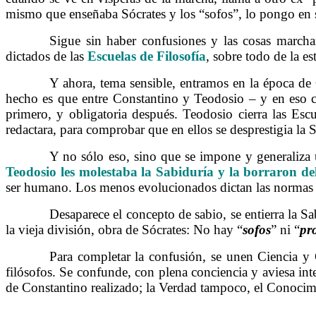
mismo que enseñaba Sócrates y los “sofos”, lo pongo en si
……….
Sigue sin haber confusiones y las cosas marcha
dictados de las
Escuelas de Filosofía
, sobre todo de la e
……….
Y ahora, tema sensible, entramos en la época de 
hecho es que entre Constantino y Teodosio – y en eso co
primero, y obligatoria después. Teodosio cierra las Escu
redactara, para comprobar que en ellos se desprestigia la 
……….
Y no sólo eso, sino que se impone y generaliza 
Teodosio les molestaba la Sabiduría y la borraron d
ser humano. Los menos evolucionados dictan las normas d
……….
Desaparece el concepto de sabio, se entierra la Sa
la vieja división, obra de Sócrates: No hay “
sofos
” ni “
pr
……….
Para completar la confusión, se unen Ciencia y C
filósofos. Se confunde, con plena conciencia y aviesa inte
de Constantino realizado; la Verdad tampoco, el Conocimi