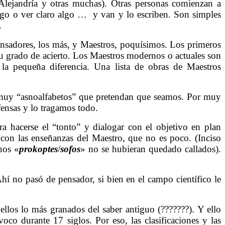
 Alejandría y otras muchas). Otras personas comienzan a
lgo o ver claro algo … y van y lo escriben. Son simples
.
pensadores, los más, y Maestros, poquísimos. Los primeros
su grado de acierto. Los Maestros modernos o actuales son
la pequeña diferencia. Una lista de obras de Maestros
 muy “asnoalfabetos” que pretendan que seamos. Por muy
ensas y lo tragamos todo.
 hacerse el “tonto” y dialogar con el objetivo en plan
 con las enseñanzas del Maestro, que no es poco. (Inciso
nos «
prokoptes
/
sofos
» no se hubieran quedado callados).
hí no pasó de pensador, si bien en el campo científico le
llos lo más granados del saber antiguo (???????). Y ello
voco durante 17 siglos. Por eso, las clasificaciones y las