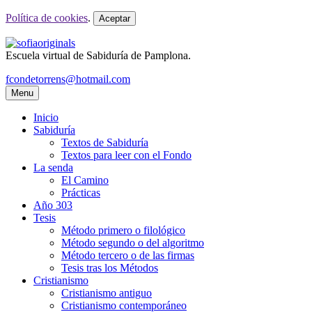
Política de cookies
.
Aceptar
Escuela virtual de Sabiduría de Pamplona.
fcondetorrens@hotmail.com
Menu
Inicio
Sabiduría
Textos de Sabiduría
Textos para leer con el Fondo
La senda
El Camino
Prácticas
Año 303
Tesis
Método primero o filológico
Método segundo o del algoritmo
Método tercero o de las firmas
Tesis tras los Métodos
Cristianismo
Cristianismo antiguo
Cristianismo contemporáneo