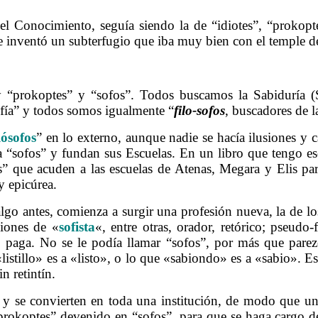
 del Conocimiento, seguía siendo la de “idiotes”, “prokop
s e inventó un subterfugio que iba muy bien con el temple d
“prokoptes” y “sofos”. Todos buscamos la Sabiduría (S
ofía” y todos somos igualmente “
filo-sofos
, buscadores de l
lósofos
” en lo externo, aunque nadie se hacía ilusiones y
 “sofos” y fundan sus Escuelas. En un libro que tengo esc
” que acuden a las escuelas de Atenas, Megara y Elis par
y epicúrea.
lgo antes, comienza a surgir una profesión nueva, la de l
iones de «
sofista
«, entre otras, orador, retórico; pseudo-
le paga. No se le podía llamar “sofos”, por más que parezc
 «listillo» es a «listo», o lo que «sabiondo» es a «sabio».
n retintín.
y se convierten en toda una institución, de modo que un 
“prokoptes” devenido en “sofos”, para que se haga cargo de