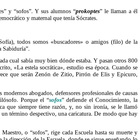
tes” y “sofos”. Y sus alumnos “
prokoptes
” le llaman a él
emocrático y maternal que tenía Sócrates.
ofía), todos somos «buscadores» o amigos (filo) de la
a Sabiduría”.
 cada cual sabía muy bien dónde estaba. Y pasan otros 800
rito, «La estela socrática», estudio esa época. Cuando se
ece que serán Zenón de Zitio, Pirrón de Elis y Epicuro,
os modernos abogados, defensores profesionales de causas
filósofo. Porque el “
sofos
” defiende el Conocimiento, la
a que siempre tiene razón, y, no sin ironía, se le llamó
 Es un término despectivo, una caricatura. De modo que hay
Maestro, o “sofos”, rige cada Escuela hasta su muerte y
 la dirección de la Escuela, donde se sigue enseñando lo