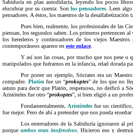
Sabiduría en plan autodidacta, leyendo los pocos libros
elucubrar por su cuenta: Son
los pensadores
. Leen algo
pensadores. A éstos, los maestros de la desalfabetización 
……….
Pues bien, realmente, los profesionales de las C
piensan, los segundos saben. Los primeros pertenecen al 
los herederos y continuadores de los viejos Maestros
contemporáneos aparece en
este enlace
.
……….
Y así son las cosas, por mucho que nos pese o
manipulados que fuéramos en la infancia, edad dorada pa
……….
Por poner un ejemplo, Sócrates era un Maestro 
compadre.
Platón
fue un “
prokoptes
” de los que no lle
astuto para decir que Platón, respetuoso, no deificó a Só
Aristóteles fue otro “
prokoptes
”, si bien eligió a un profe
……….
Fundamentalmente,
Aristóteles
fue un científic
fue mejor. Pero de ahí a pretender que nos pueda enseñar
……….
Los enterradores de la Sabiduría ignoraron al p
porque
ambos eran inofensivos
. Hicieron eso y destrui