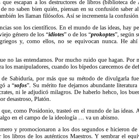
 que escapan a los destructores de libros (biblioteca de
 de no saben bien quién, piensan en su confusión saber a
también les llaman filósofos. Así se incrementa la confusión
iencias son los científicos. En el mundo de las ideas, hay 
viejo género de los “
idiotes
” o de los “
prokoptes
”, según 
 griegos y, como ellos, no se equivocan nunca. He ahí 
 que no las entendamos. Por mucho ruido que hagan. Por
ra los manipuladores, cuando los bípedos carecemos de def
de Sabiduría, por más que su método de divulgarla fuera
gó a “
sofos
”. Su mérito fue dejarnos abundante literatura
crates, ni le adjudicó milagros. De haberlo hehco, los bue
sor desastroso, Platón.
o, que, como Posidonio, trasteó en el mundo de las ideas. A
 algo en el campo de la ideología … va un abismo.
rimero y promocionaron a los dos segundos e hicieron de e
r los libros de los auténticos Maestros. Y sembrar el equí