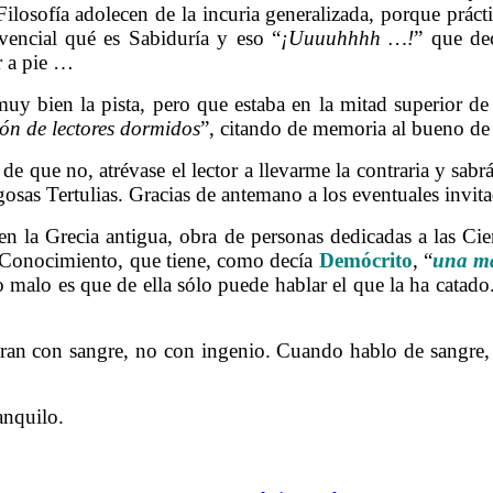
ilosofía adolecen de la incuria generalizada, porque práct
vencial qué es Sabiduría y eso “
¡Uuuuhhhh …!
” que de
r a pie …
 bien la pista, pero que estaba en la mitad superior de l
ón de lectores dormidos
”, citando de memoria al bueno de 
e que no, atrévase el lector a llevarme la contraria y sabr
gosas Tertulias. Gracias de antemano a los eventuales invit
 la Grecia antigua, obra de personas dedicadas a las Cie
el Conocimiento, que tiene, como decía
Demócrito
, “
una ma
 malo es que de ella sólo puede hablar el que la ha catado.
an con sangre, no con ingenio. Cuando hablo de sangre, e
anquilo.
. . Aclarando conceptos 2