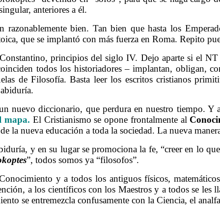
ngular, anteriores a él.
n razonablemente bien. Tan bien que hasta los Emperador
stoica, que se implantó con más fuerza en Roma. Repito pue
Constantino, principios del siglo IV. Dejo aparte si el NT
inciden todos los historiadores – implantan, obligan, co
elas de Filosofía. Basta leer los escritos cristianos primi
Sabiduría.
un nuevo diccionario, que perdura en nuestro tiempo. Y a
el mapa.
El Cristianismo se opone frontalmente al
Conoci
e la nueva educación a toda la sociedad. La nueva manera 
biduría, y en su lugar se promociona la fe, “creer en lo qu
okoptes
”, todos somos ya “filosofos”.
onocimiento y a todos los antiguos físicos, matemáticos, g
nción, a los científicos con los Maestros y a todos se les l
ento se entremezcla confusamente con la Ciencia, el analfa
. Aclarando conceptos 2