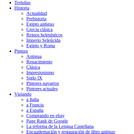
Tertulias
Historia
Actualidad
Prehistoria
Egipto antiguo
Grecia clásica
Reinos helenísticos
Imperio Seleúcida
Egipto y Roma
Pintura
Antigua
Renacimiento
Clásica
Impresionismo
Siglo IX
Pintores navarros
Pintores actuales
Viajando
a Italia
a Francia
a España
Comprando en ebay
Page Rank de Google
La reforma de la Lengua Castellana
Encuadernación y restauración de libro antiguo