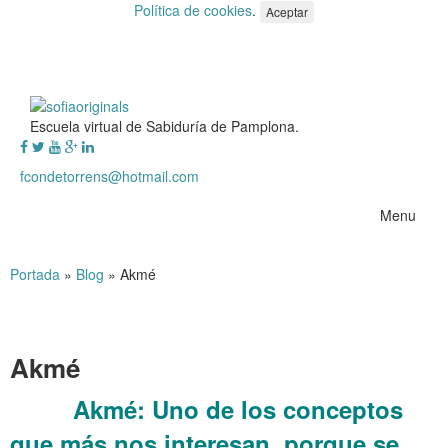
Política de cookies
.
Aceptar
Escuela virtual de Sabiduría de Pamplona.
fcondetorrens@hotmail.com
Menu
Portada
»
Blog
»
Akmé
Akmé
Akmé:
Uno de los conceptos
……….
que más nos interesan, porque se