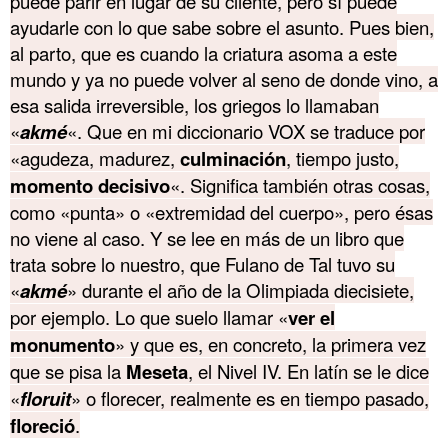
puede parir en lugar de su cliente, pero sí puede
ayudarle con lo que sabe sobre el asunto. Pues bien,
al parto, que es cuando la criatura asoma a este
mundo y ya no puede volver al seno de donde vino, a
esa salida irreversible, los griegos lo llamaban
«
akmé
«. Que en mi diccionario VOX se traduce por
«agudeza, madurez,
culminación
, tiempo justo,
momento decisivo
«. Significa también otras cosas,
como «punta» o «extremidad del cuerpo», pero ésas
no viene al caso. Y se lee en más de un libro que
trata sobre lo nuestro, que Fulano de Tal tuvo su
«
akmé
» durante el año de la Olimpiada diecisiete,
por ejemplo. Lo que suelo llamar «
ver el
monumento
» y que es, en concreto, la primera vez
que se pisa la
Meseta
, el Nivel IV. En latín se le dice
«
floruit
» o florecer, realmente es en tiempo pasado,
floreció
.