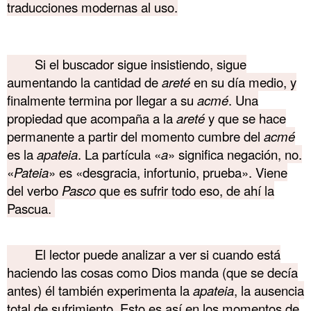
traducciones modernas al uso.
………. Akmé
Si el buscador sigue insistiendo, sigue
aumentando la cantidad de
areté
en su día medio, y
finalmente termina por llegar a su
acmé
. Una
propiedad que acompaña a la
areté
y que se hace
permanente a partir del momento cumbre del
acmé
es la
apateia
. La partícula «
a
» significa negación, no.
«
Pateia
» es «desgracia, infortunio, prueba». Viene
del verbo
Pasco
que es sufrir todo eso, de ahí la
Pascua.
……….
El lector puede analizar a ver si cuando está
haciendo las cosas como Dios manda (que se decía
antes) él también experimenta la
apateia
, la ausencia
total de sufrimiento. Esto es así en los momentos de