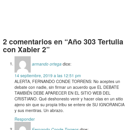
……….
Año 303 Tertulia con Xabier 2 Año 303 Tertulia con Xabier 2 Año
303 Tertulia con Xabier 2 Año 303 Tertulia con Xabier 2 Año 303
Tertulia con Xabier 2
2 comentarios en “Año 303 Tertulia
con Xabier 2”
armando ortega
dice:
14 septiembre, 2019 a las 12:51 pm
ALERTA, FERNANDO CONDE TORRENS: No aceptes un
debate con nadie, sin firmar un acuerdo que EL DEBATE
TAMBIÉN DEBE APARECER EN EL SITIO WEB DEL
CRISTIANO. Qué deshonesto venir y hacer olas en un sitio
ajeno sin que su propia tribu se entere de SU IGNORANCIA
y sus mentiras. Un abrazo.
Responder
Fernando Conde Torrens
dice: