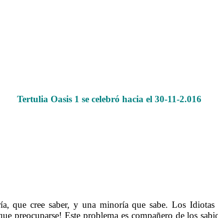
Tertulia Oasis 1 se celebró hacia el 30-11-2.016
.
.
.
……….
a, que cree saber, y una minoría que sabe. Los Idiotas
 que preocuparse! Este problema es compañero de los sabios