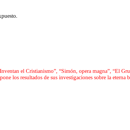
……….
xpuesto.
……….
……….
……….
Inventan el Cristianismo”, “Simón, opera magna”, “El Grupo
pone los resultados de sus investigaciones sobre la eterna
……….
. Tertulia Oasis 1
. Tertulia Oasis 1
. Tertulia Oasis 1
asd f ghj klñ a s df ghj k l ñ as d fg hjk lñ as d f gh jk lñ as df gh jk lñ a