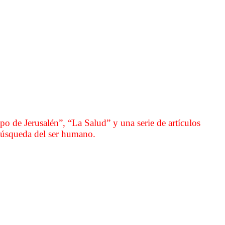
 de Jerusalén”, “La Salud” y una serie de artículos
 búsqueda del ser humano.
 sd fg hj kl ñ a