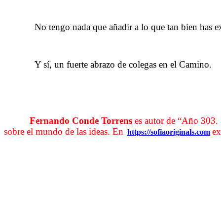
……….
No tengo nada que añadir a lo que tan bien has e
……….
Y sí, un fuerte abrazo de colegas en el Camino.
Fernando Conde Torrens
es autor de “Año 303. 
……….
sobre el mundo de las ideas. En
ex
https://sofiaoriginals.com
as df gh jk lñ 