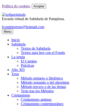
Política de cookies
.
Aceptar
Escuela virtual de Sabiduría de Pamplona.
fcondetorrens@hotmail.com
Menu
Inicio
Sabiduría
Textos de Sabiduría
Textos para leer con el Fondo
La senda
El Camino
Prácticas
Año 303
Tesis
Método primero o filológico
Método segundo o del algoritmo
Método tercero o de las firmas
Tesis tras los Métodos
Cristianismo
Cristianismo antiguo
Cristianismo contemporáneo