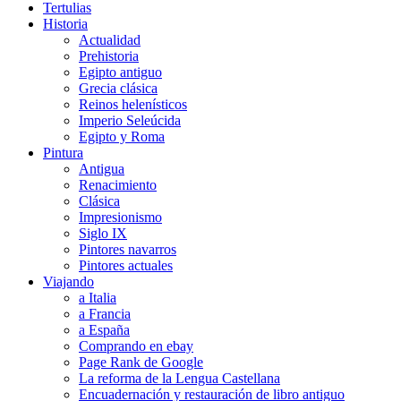
Tertulias
Historia
Actualidad
Prehistoria
Egipto antiguo
Grecia clásica
Reinos helenísticos
Imperio Seleúcida
Egipto y Roma
Pintura
Antigua
Renacimiento
Clásica
Impresionismo
Siglo IX
Pintores navarros
Pintores actuales
Viajando
a Italia
a Francia
a España
Comprando en ebay
Page Rank de Google
La reforma de la Lengua Castellana
Encuadernación y restauración de libro antiguo