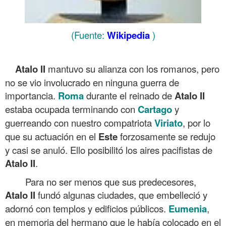
(Fuente:
Wikipedia
)
.
Atalo II
mantuvo su alianza con los romanos, pero
no se vio involucrado en ninguna guerra de
importancia.
Roma
durante el reinado de
Atalo II
estaba ocupada terminando con
Cartago
y
guerreando con nuestro compatriota
Viriato
, por lo
que su actuación en el
Este
forzosamente se redujo
y casi se anuló. Ello posibilitó los aires pacifistas de
Atalo II
.
Para no ser menos que sus predecesores,
Atalo
II
fundó algunas ciudades, que embelleció y
adornó con templos y edificios públicos.
Eumenia
,
en memoria del hermano que le había colocado en el