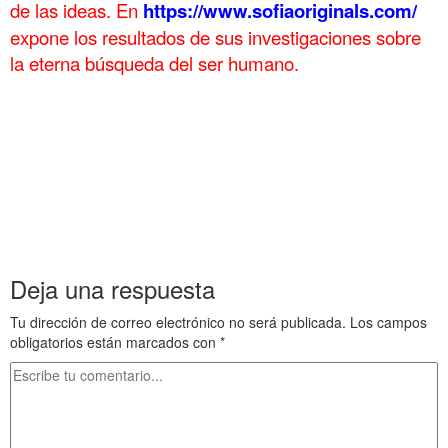
de las ideas. En
https://www.sofiaoriginals.com/
expone los
resultados de sus investigaciones sobre
la eterna búsqueda del ser humano.
.
. Atalo II
Filadelfos
Mundo helenístico 37 . Atalo II
Filadelfos
Mundo helenístico 37 . Atalo II
Filadelfos
Mundo helenístico 37
. Atalo II
Filadelfos
Mundo helenístico 37 . Atalo II
Filadelfos
Mundo helenístico 37 . Atalo II
Filadelfos
Mundo helenístico 37
. Atalo II
Filadelfos
Mundo helenístico 37 . Atalo II
Filadelfos
Mundo helenístico 37 . Atalo II
Filadelfos
Mundo helenístico 37
Deja una respuesta
Tu dirección de correo electrónico no será publicada.
Los campos
obligatorios están marcados con
*