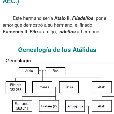
AEC.)
Atalo II Filadelfos Mundo helenístico 37
.
Este hermano sería
Atalo II
,
Filadelfos
, por el
amor que demostró a su hermano, el finado
Eumenes II
.
Filo
= amigo,
adelfo
s
= hermano.
.
Genealogía de los Atálidas