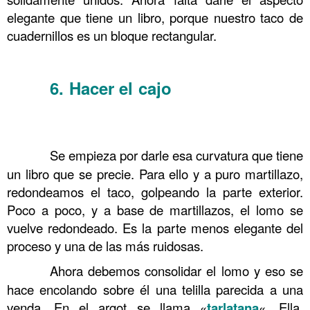
elegante que tiene un libro, porque nuestro taco de
cuadernillos es un bloque rectangular.
……….
6. Hacer el cajo
……….
Comprando en ebay 15 y
Encuadernación Serrado y cosido
.
……….
Se empieza por darle esa curvatura que tiene
un libro que se precie. Para ello y a puro martillazo,
redondeamos el taco, golpeando la parte exterior.
Poco a poco, y a base de martillazos, el lomo se
vuelve redondeado. Es la parte menos elegante del
proceso y una de las más ruidosas.
……….
Ahora debemos consolidar el lomo y eso se
hace encolando sobre él una telilla parecida a una
venda. En el argot se llama «
tarlatana
«. Ella,