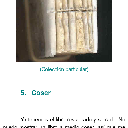
(Colección particular)
……….
5. Coser
……….
Comprando en ebay 15 y
Encuadernación Serrado y cosido
.
……….
Ya tenemos el libro restaurado y serrado. No
puedo mostrar un libro a medio coser, así que me