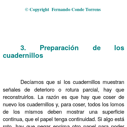
Comprando en ebay 15 y Encuadernación Serrado y cosido
© Copyright Fernando Conde Torrens
.
.
.
3. Preparación de los
……….
cuadernillos
Comprando en ebay 15 y Encuadernación
Serrado y cosido
.
……….
Decíamos que si los cuadernillos muestran
señales de deterioro o rotura parcial, hay que
reconstruirlos. La razón es que hay que coser de
nuevo los cuadernillos y, para coser, todos los lomos
de los mismos deben mostrar una superficie
continua, que el papel tenga continuidad. Si algo está
roto, hay que pegar encima otro papel para poder