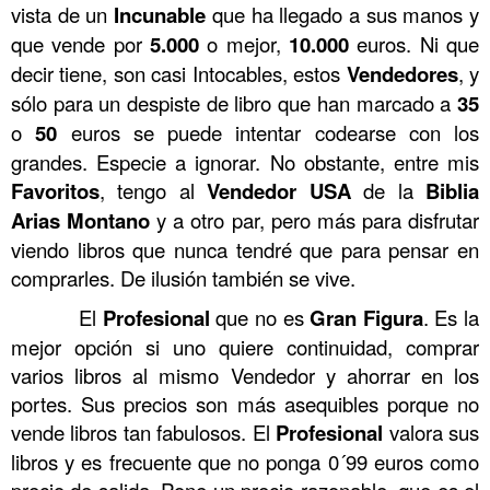
vista de un
Incunable
que ha llegado a sus manos y
que vende por
5.000
o mejor,
10.000
euros. Ni que
decir tiene, son casi Intocables, estos
Vendedores
, y
sólo para un despiste de libro que han marcado a
35
o
50
euros se puede intentar codearse con los
grandes. Especie a ignorar. No obstante, entre mis
Favoritos
, tengo al
Vendedor
USA
de la
Biblia
Arias
Montano
y a otro par, pero más para disfrutar
viendo libros que nunca tendré que para pensar en
comprarles. De ilusión también se vive.
……….
El
Profesional
que no es
Gran Figura
. Es la
mejor opción si uno quiere continuidad, comprar
varios libros al mismo Vendedor y ahorrar en los
portes. Sus precios son más asequibles porque no
vende libros tan fabulosos. El
Profesional
valora sus
libros y es frecuente que no ponga 0´99 euros como
precio de salida. Pone un precio razonable, que es el