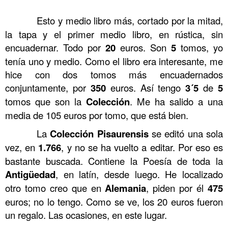
.
……….
Esto y medio libro más, cortado por la mitad,
la tapa y el primer medio libro, en rústica, sin
encuadernar. Todo por
20
euros. Son
5
tomos, yo
tenía uno y medio. Como el libro era interesante, me
hice con dos tomos más encuadernados
conjuntamente, por
350
euros. Así tengo
3´5
de
5
tomos que son la
Colección
. Me ha salido a una
media de 105 euros por tomo, que está bien.
……….
La
Colección Pisaurensis
se editó una sola
vez, en
1.766
, y no se ha vuelto a editar. Por eso es
bastante buscada. Contiene la Poesía de toda la
Antigüedad
, en latín, desde luego. He localizado
otro tomo creo que en
Alemania
, piden por él
475
euros; no lo tengo. Como se ve, los 20 euros fueron
un regalo. Las ocasiones, en este lugar.