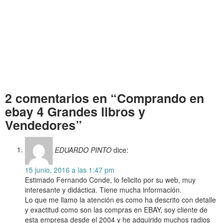
libros y Vendedores Comprando en ebay 4 Grandes libros y Vendedores
Comprando en ebay 4 Grandes libros y Vendedores Comprando en ebay 4 Grandes
libros y Vendedores Comprando en ebay 4 Grandes libros y Vendedores
Comprando en ebay 4 Grandes libros y Vendedores Comprando en ebay 4 Grandes
libros y Vendedores Comprando en ebay 4 Grandes libros y Vendedores
Comprando en ebay 4 Grandes libros y Vendedores Comprando en ebay 4 Grandes
libros y Vendedores Comprando en ebay 4 Grandes libros y Vendedores
2 comentarios en “Comprando en
ebay 4 Grandes libros y
Vendedores”
EDUARDO PINTO
dice:
15 junio, 2016 a las 1:47 pm
Estimado Fernando Conde, lo felicito por su web, muy
interesante y didáctica. Tiene mucha información.
Lo que me llamo la atención es como ha descrito con detalle
y exactitud como son las compras en EBAY, soy cliente de
esta empresa desde el 2004 y he adquirido muchos radios