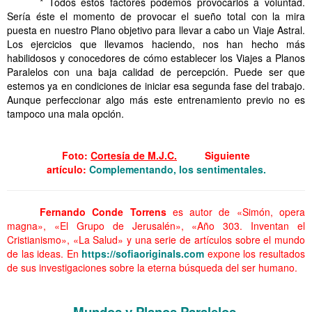
* Todos estos factores podemos provocarlos a voluntad.
Sería éste el momento de provocar el sueño total con la mira
puesta en nuestro Plano objetivo para llevar a cabo un Viaje Astral.
Los ejercicios que llevamos haciendo, nos han hecho más
habilidosos y conocedores de cómo establecer los Viajes a Planos
Paralelos con una baja calidad de percepción. Puede ser que
estemos ya en condiciones de iniciar esa segunda fase del trabajo.
Aunque perfeccionar algo más este entrenamiento previo no es
tampoco una mala opción.
. Conclusiones de Mundos y Planos Paralelos.
Foto:
Cortesía de M.J.C.
Siguiente
artículo:
Complementando, los sentimentales.
Fernando Conde Torrens
es autor de «Simón, opera
magna», «El Grupo de Jerusalén», «Año 303. Inventan el
Cristianismo», «La Salud» y una serie de artículos sobre el mundo
de las ideas. En
https://sofiaoriginals.com
expone los resultados
de sus investigaciones sobre la eterna búsqueda del ser humano.
. Conclusiones de Mundos y Planos Paralelos.
Mundos y Planos Paralelos.