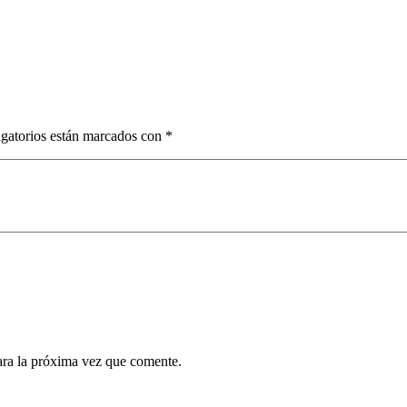
. Conclusiones sobre agresiones
. Conclusiones sobre agresiones
. Conclusiones sobre agresiones
gatorios están marcados con
*
ara la próxima vez que comente.