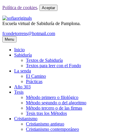
Política de cookies
.
Aceptar
Escuela virtual de Sabiduría de Pamplona.
fcondetorrens@hotmail.com
Menu
Inicio
Sabiduría
Textos de Sabiduría
Textos para leer con el Fondo
La senda
El Camino
Prácticas
Año 303
Tesis
Método primero o filológico
Método segundo o del algoritmo
Método tercero o de las firmas
Tesis tras los Métodos
Cristianismo
Cristianismo antiguo
Cristianismo contemporáneo