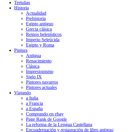
Tertulias
Historia
Actualidad
Prehistoria
Egipto antiguo
Grecia clásica
Reinos helenísticos
Imperio Seleúcida
Egipto y Roma
Pintura
Antigua
Renacimiento
Clásica
Impresionismo
Siglo IX
Pintores navarros
Pintores actuales
Viajando
a Italia
a Francia
a España
Comprando en ebay
Page Rank de Google
La reforma de la Lengua Castellana
Encuadernación y restauración de libro antiguo