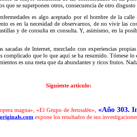
os que se superponen otros, consecuencia de otro disgusto 
nfermedades es algo aceptado por el hombre de la calle 
ento es en la necesidad de observarnos, de no vivir las co
tillas y de consulta en consulta. Y, asimismo, en la posib
s sacadas de Internet, mezclado con experiencias propia
 complicado que lo que aquí se ha resumido. Tómese lo 
mientos es una meta que da abundantes y ricos frutos. Nad
………. Conclusiones sobre agresiones
Siguiente artículo:
………. Conclusiones sobre agresiones
«Año 303. I
 opera magna», «El Grupo de Jerusalén»,
aoriginals.com
expone los resultados de sus investigacione
………. Conclusiones sobre agresiones