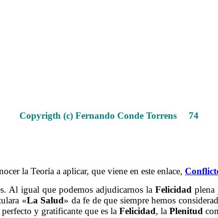
Conclusiones sobre agresiones
Copyrigth (c) Fernando Conde Torrens 74
.
.
ocer la Teoría a aplicar, que viene en este enlace,
Conflict
es.
Al igual que podemos adjudicarnos la
Felicidad
plena 
tulara «
La
Salud
» da fe de que siempre hemos considerad
perfecto y gratificante que es la
Felicidad
, la
Plenitud
com