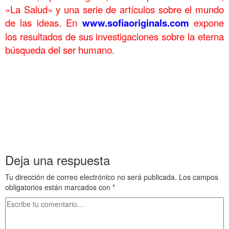
«La Salud» y una serie de artículos sobre el mundo
de las ideas. En
www.sofiaoriginals.com
expone
los
resultados de sus investigaciones sobre la eterna
búsqueda del ser humano.
.
De arriba a abajo en la Grecia clásica 44 De arriba a abajo en la
Grecia clásica 44 De arriba a abajo en la Grecia clásica 44 De
arriba a abajo en la Grecia clásica 44
De arriba a abajo en la Grecia clásica 44 De arriba a abajo en la
Grecia clásica 44 De arriba a abajo en la Grecia clásica 44 De
arriba a abajo en la Grecia clásica 44
Deja una respuesta
Tu dirección de correo electrónico no será publicada.
Los campos
obligatorios están marcados con
*