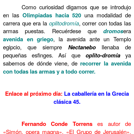
……….
Como curiosidad digamos que se introdujo
en las
Olimpiadas
hacia 520
una modalidad de
carrera que era la
oplitodromía
, correr con todas las
armas puestas. Recuérdese que
dromos
era
avenida en griego
, la avenida ante un Templo
egipcio, que siempre
Nectanebo
llenaba de
pequeñas esfinges. Así que
oplito-dromía
ya
sabemos de dónde viene, de
recorrer la avenida
con todas las armas y a todo correr.
……….
Enlace al próximo día:
La caballería en la Grecia
clásica 45.
……….
……….
Fernando Conde Torrens
es autor de
«Simón, opera magna», «El Grupo de Jerusalén»,