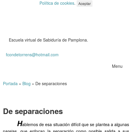
Política de cookies
.
Aceptar
Escuela virtual de Sabiduría de Pamplona.
fcondetorrens@hotmail.com
Menu
Portada
»
Blog
»
De separaciones
De separaciones
……
H
ablemos de esa situación difícil que se plantea a algunas
parejas, que enfocan la separación como posible salida a sus