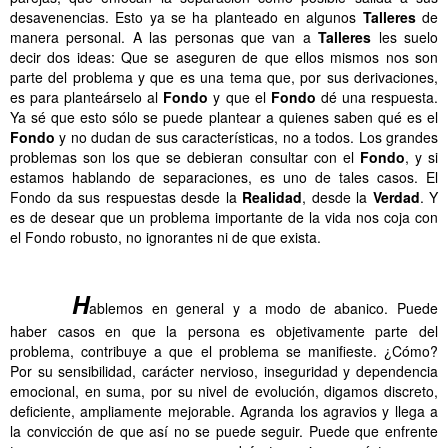
desavenencias. Esto ya se ha planteado en algunos
Talleres
de
manera personal. A las personas que van a
Talleres
les suelo
decir dos ideas: Que se aseguren de que ellos mismos nos son
parte del problema y que es una tema que, por sus derivaciones,
es para planteárselo al
Fondo
y que el
Fondo
dé una respuesta.
Ya sé que esto sólo se puede plantear a quienes saben qué es el
Fondo
y no dudan de sus características, no a todos. Los grandes
problemas son los que se debieran consultar con el
Fondo
, y si
estamos hablando de separaciones, es uno de tales casos. El
Fondo da sus respuestas desde la
Realidad
, desde la
Verdad
. Y
es de desear que un problema importante de la vida nos coja con
el Fondo robusto, no ignorantes ni de que exista.
……..
……..
H
ablemos en general y a modo de abanico. Puede
haber casos en que la persona es objetivamente parte del
problema, contribuye a que el problema se manifieste. ¿Cómo?
Por su sensibilidad, carácter nervioso, inseguridad y dependencia
emocional, en suma, por su nivel de evolución, digamos discreto,
deficiente, ampliamente mejorable. Agranda los agravios y llega a
la convicción de que así no se puede seguir. Puede que enfrente