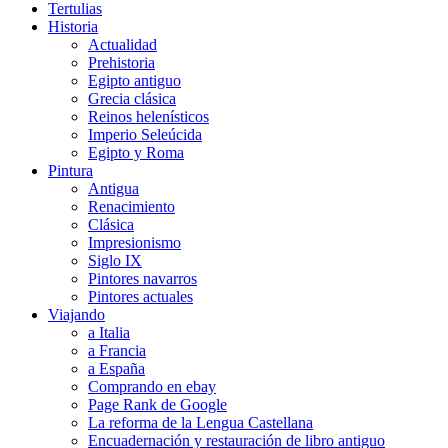
Tertulias
Historia
Actualidad
Prehistoria
Egipto antiguo
Grecia clásica
Reinos helenísticos
Imperio Seleúcida
Egipto y Roma
Pintura
Antigua
Renacimiento
Clásica
Impresionismo
Siglo IX
Pintores navarros
Pintores actuales
Viajando
a Italia
a Francia
a España
Comprando en ebay
Page Rank de Google
La reforma de la Lengua Castellana
Encuadernación y restauración de libro antiguo