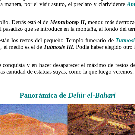
la manera, por el visir astuto, el preclaro y clarividente
Am
plio. Detrás está el de
Mentuhotep
II
,
menor, más destrozad
l pasadizo que se introduce en la montaña, al fondo del ter
están los restos del pequeño Templo funerario de
Tutmosi
 el medio es el de
Tutmosis
III
. Podía haber elegido otro
e conquista y en hacer desaparecer el máximo de restos d
das cantidad de estatuas suyas, como la que luego veremos. E
……….
Panorámica de
Dehir el-Bahari