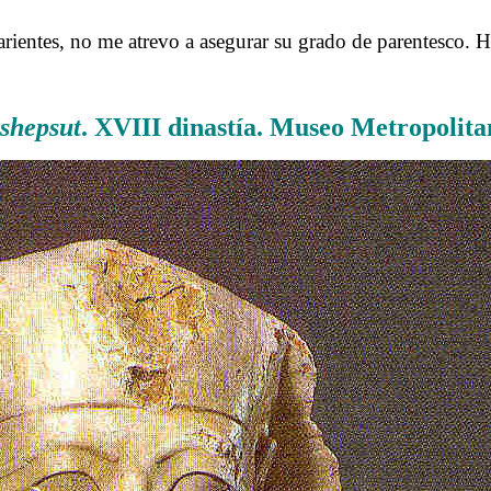
rientes, no me atrevo a asegurar su grado de parentesco. H
……….
shepsut
. XVIII dinastía.
Museo Metropolitan