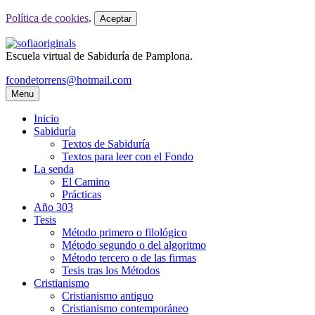
Política de cookies
.
Aceptar
Escuela virtual de Sabiduría de Pamplona.
fcondetorrens@hotmail.com
Menu
Inicio
Sabiduría
Textos de Sabiduría
Textos para leer con el Fondo
La senda
El Camino
Prácticas
Año 303
Tesis
Método primero o filológico
Método segundo o del algoritmo
Método tercero o de las firmas
Tesis tras los Métodos
Cristianismo
Cristianismo antiguo
Cristianismo contemporáneo