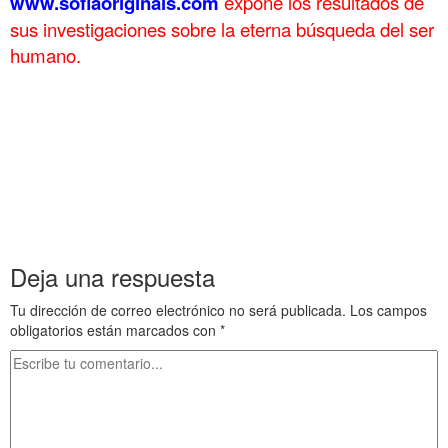
www.sofiaoriginals.com
expone los
resultados de
sus investigaciones sobre la eterna búsqueda del ser
humano.
.
Dentro de Troya VI en Grecia clásica 18 Dentro de Troya VI en
Grecia clásica 18 Dentro de Troya VI en Grecia clásica 18 Dentro
de Troya VI en Grecia clásica 18
Dentro de Troya VI en Grecia clásica 18 Dentro de Troya VI en
Grecia clásica 18 Dentro de Troya VI en Grecia clásica 18 Dentro
de Troya VI en Grecia clásica 18
Deja una respuesta
Tu dirección de correo electrónico no será publicada.
Los campos
obligatorios están marcados con
*