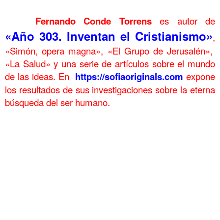
……….
……….
Fernando Conde Torrens
es autor de
«Año 303. Inventan el Cristianismo»
,
«Simón, opera magna», «El Grupo de Jerusalén»,
«La Salud» y una serie de artículos sobre el mundo
de las ideas. En
https://sofiaoriginals.com
expone
los resultados de sus investigaciones sobre la eterna
búsqueda del ser humano.
.
Despedida Despedida Despedida Despedida Despedida
.
as d f g h j k l ñ a sd fg h j k l ñ a s d f g h j k lñ a s d f gh j k l ñas
d f g h j k l ñ a sd fg h j k l ñ a s d f g h j k lñ a s d f gh j k l ñas d f
g h j k l ñ a sd fg h j k l ñ a s d f g h j k lñ a s d f gh j k l ñas d f g h
j k l ñ a sd fg h j k l ñ a s d f g h j k lñ a s d f gh j k l ñ
.