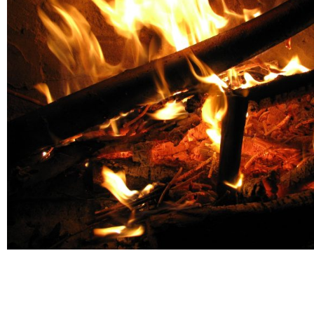
……….
……….