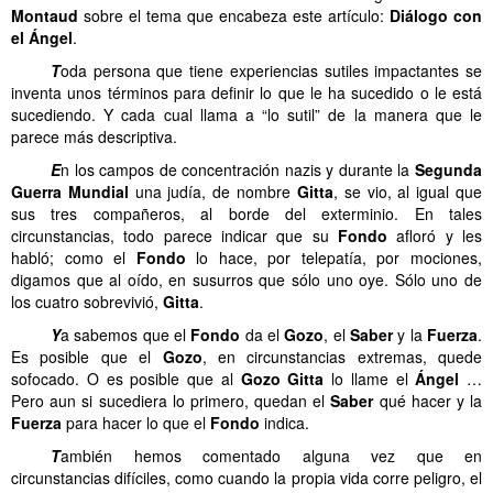
Montaud
sobre el tema que encabeza este artículo:
Diálogo con
el Ángel
.
……..
T
oda persona que tiene experiencias sutiles impactantes se
inventa unos términos para definir lo que le ha sucedido o le está
sucediendo. Y cada cual llama a “lo sutil” de la manera que le
parece más descriptiva.
……..
E
n los campos de concentración nazis y durante la
Segunda
Guerra Mundial
una judía, de nombre
Gitta
, se vio, al igual que
sus tres compañeros, al borde del exterminio. En tales
circunstancias, todo parece indicar que su
Fondo
afloró y les
habló; como el
Fondo
lo hace, por telepatía, por mociones,
digamos que al oído, en susurros que sólo uno oye. Sólo uno de
los cuatro sobrevivió,
Gitta
.
……..
Y
a sabemos que el
Fondo
da el
Gozo
, el
Saber
y la
Fuerza
.
Es posible que el
Gozo
, en circunstancias extremas, quede
sofocado. O es posible que al
Gozo
Gitta
lo llame el
Ángel
…
Pero aun si sucediera lo primero, quedan el
Saber
qué hacer y la
Fuerza
para hacer lo que el
Fondo
indica.
……..
T
ambién hemos comentado alguna vez que en
circunstancias difíciles, como cuando la propia vida corre peligro, el