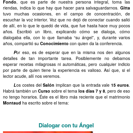
Fondo
, que es parte de nuestra persona integral, toma las
riendas, indica lo que hay que hacer para salvaguardarnos.
Gitta
tuvo muchas ocasiones, en el campo de concentración, de
escuchar la voz interior. Voz que no dejó de conectar cuando salió
de allí, en lo que le quedó de vida, que fue hasta hace muy pocos
años. Escribió un libro, explicando cómo se dialoga, cómo
dialogaba ella, con lo que llamaba “su ángel”, y, durante varios
años, compartió su
Conocimiento
con quien da la conferencia.
……..
P
or eso, es de esperar que en la misma nos den algunos
detalles de tan importante tarea. Posiblemente no debamos
esperar recetas milagrosas ni automáticas, pero cualquier indicio
por parte de quien tiene la experiencia es valioso. Así que, si el
lector acude, allí nos veremos.
……..
L
os costes del
Salón
implican que la entrada vale
15 euros
.
Habrá también un
Curso
sobre el tema
los días 7 y
8
, pero de eso
no tengo horarios. Éste es el libro más reciente que el matrimonio
Montaud
ha escrito sobre el tema:
…….. Diálogo con el Ángel
Dialogar con tu Ángel
Diálogo con el Ángel
Diálogo con el Ángel