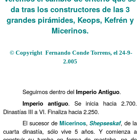
da tras los constructores de las 3
grandes pirámides, Keops, Kefrén y
Micerinos.
.
© Copyright Fernando Conde Torrens, el 24-9-
2.005
.
……….
Seguimos dentro del
Imperio Antiguo
.
……….
Imperio antiguo
. Se inicia hacia 2.700.
Dinastías III a VI. Finaliza hacia 2.250.
……….
El sucesor de
Micerinos
,
Shepseskaf
, de la
cuarta dinastía, sólo vive 5 años. Y comienza a
construir su tumba en forma de mastaba, no de