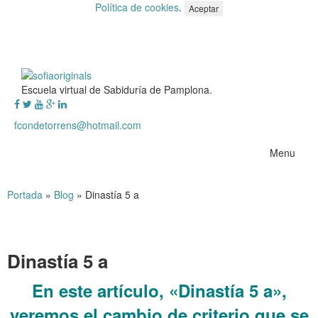
Política de cookies
.
Aceptar
Escuela virtual de Sabiduría de Pamplona.
fcondetorrens@hotmail.com
Menu
Portada
»
Blog
»
Dinastía 5 a
Dinastía 5 a
En este artículo, «Dinastía 5 a»,
veremos el cambio de criterio que se