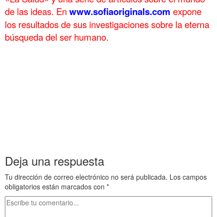
de las ideas. En
www.sofiaoriginals.com
expone
los
resultados de sus investigaciones sobre la eterna
búsqueda del ser humano.
.
. Dinastía 5 a . Dinastía 5 a . Dinastía 5 a . Dinastía 5 a .
Dinastía 5 a
. Dinastía 5 a . Dinastía 5 a . Dinastía 5 a . Dinastía 5 a .
Dinastía 5 a
. Dinastía 5 a . Dinastía 5 a . Dinastía 5 a . Dinastía 5 a .
Dinastía 5 a
.
Deja una respuesta
Tu dirección de correo electrónico no será publicada.
Los campos
obligatorios están marcados con
*