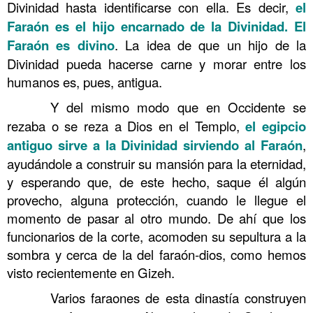
Divinidad hasta identificarse con ella. Es decir,
el
Faraón es el hijo encarnado de la Divinidad. El
Faraón es divino
. La idea de que un hijo de la
Divinidad pueda hacerse carne y morar entre los
humanos es, pues, antigua.
……….
Y del mismo modo que en Occidente se
rezaba o se reza a Dios en el Templo,
el egipcio
antiguo sirve a la Divinidad sirviendo al Faraón
,
ayudándole a construir su mansión para la eternidad,
y esperando que, de este hecho, saque él algún
provecho, alguna protección, cuando le llegue el
momento de pasar al otro mundo. De ahí que los
funcionarios de la corte, acomoden su sepultura a la
sombra y cerca de la del faraón-dios, como hemos
visto recientemente en Gizeh.
……….
Varios faraones de esta dinastía construyen