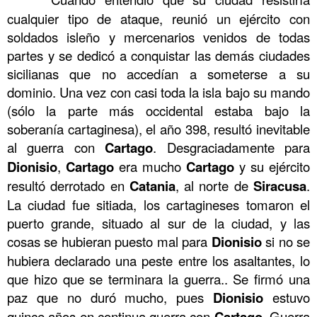
cualquier tipo de ataque, reunió un ejército con
soldados isleño y mercenarios venidos de todas
partes y se dedicó a conquistar las demás ciudades
sicilianas que no accedían a someterse a su
dominio. Una vez con casi toda la isla bajo su mando
(sólo la parte más occidental estaba bajo la
soberanía cartaginesa), el año 398, resultó inevitable
al guerra con
Cartago
. Desgraciadamente para
Dionisio
,
Cartago
era mucho
Cartago
y su ejército
resultó derrotado en
Catania
, al norte de
Siracusa
.
La ciudad fue sitiada, los cartagineses tomaron el
puerto grande, situado al sur de la ciudad, y las
cosas se hubieran puesto mal para
Dionisio
si no se
hubiera declarado una peste entre los asaltantes, lo
que hizo que se terminara la guerra.. Se firmó una
paz que no duró mucho, pues
Dionisio
estuvo
quince años en continua guerra con
Cartago
. Guerra