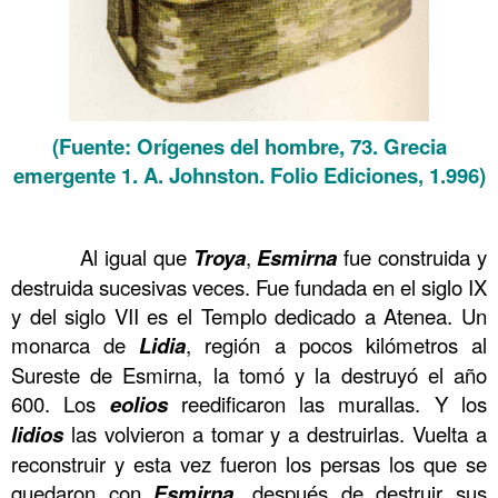
(Fuente: Orígenes del hombre, 73. Grecia
emergente 1. A. Johnston. Folio Ediciones, 1.996)
……….
……….
Al igual que
Troya
,
Esmirna
fue construida y
destruida sucesivas veces. Fue fundada en el siglo IX
y del siglo VII es el Templo dedicado a Atenea. Un
monarca de
Lidia
, región a pocos kilómetros al
Sureste de Esmirna, la tomó y la destruyó el año
600. Los
eolios
reedificaron las murallas. Y los
lidios
las volvieron a tomar y a destruirlas. Vuelta a
reconstruir y esta vez fueron los persas los que se
quedaron con
Esmirna
, después de destruir sus