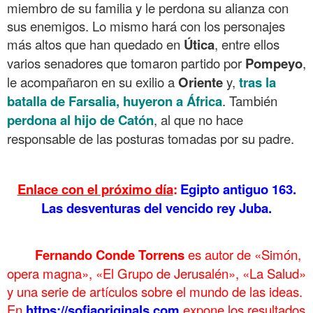
miembro de su familia y le perdona su alianza con
sus enemigos. Lo mismo hará con los personajes
más altos que han quedado en
Útica
, entre ellos
varios senadores que tomaron partido por
Pompeyo
,
le acompañaron en su exilio a
Oriente
y,
tras la
batalla de Farsalia, huyeron a África
. También
perdona al hijo de Catón
, al que no hace
responsable de las posturas tomadas por su padre.
.
Enlace con el próximo día
:
Egipto antiguo 163.
Las desventuras del vencido rey Juba.
.
Fernando Conde Torrens
es autor de «Simón,
opera magna», «El Grupo de Jerusalén», «La Salud»
y una serie de artículos sobre el mundo de las ideas.
En
https://sofiaoriginals.com
expone los
resultados