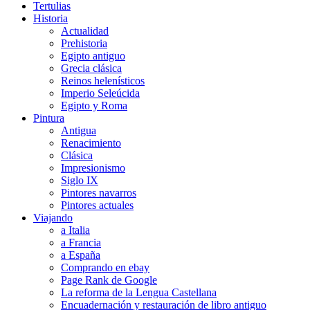
Tertulias
Historia
Actualidad
Prehistoria
Egipto antiguo
Grecia clásica
Reinos helenísticos
Imperio Seleúcida
Egipto y Roma
Pintura
Antigua
Renacimiento
Clásica
Impresionismo
Siglo IX
Pintores navarros
Pintores actuales
Viajando
a Italia
a Francia
a España
Comprando en ebay
Page Rank de Google
La reforma de la Lengua Castellana
Encuadernación y restauración de libro antiguo