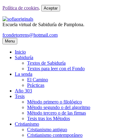
Política de cookies
.
Aceptar
Escuela virtual de Sabiduría de Pamplona.
fcondetorrens@hotmail.com
Menu
Inicio
Sabiduría
Textos de Sabiduría
Textos para leer con el Fondo
La senda
El Camino
Prácticas
Año 303
Tesis
Método primero o filológico
Método segundo o del algoritmo
Método tercero o de las firmas
Tesis tras los Métodos
Cristianismo
Cristianismo antiguo
Cristianismo contemporáneo