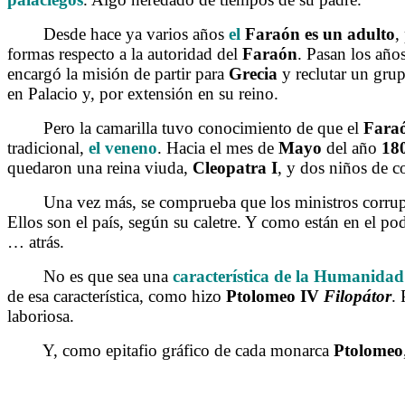
Desde hace ya varios años
el
Faraón es un adulto
,
formas respecto a la autoridad del
Faraón
. Pasan los año
encargó la misión de partir para
Grecia
y reclutar un gru
en Palacio y, por extensión en su reino.
Pero la camarilla tuvo conocimiento de que el
Fara
tradicional,
el veneno
. Hacia el mes de
Mayo
del año
18
quedaron una reina viuda,
Cleopatra I
, y dos niños de 
Una vez más, se comprueba que los ministros corruptos 
Ellos son el país, según su caletre. Y como están en el 
… atrás.
No es que sea una
característica de la Humanidad
de esa característica, como hizo
Ptolomeo IV
Filopátor
.
laboriosa.
Y, como epitafio gráfico de cada monarca
Ptolomeo