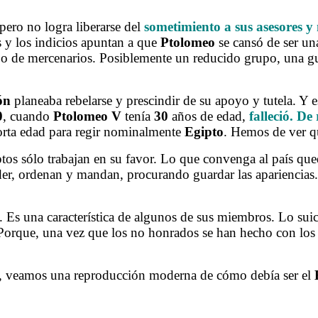
 pero no logra liberarse del
sometimiento a sus asesores y 
s y los indicios apuntan a que
Ptolomeo
se cansó de ser una
po de mercenarios. Posiblemente un reducido grupo, una gu
ón
planeaba rebelarse y prescindir de su apoyo y tutela. Y
0
, cuando
Ptolomeo V
tenía
30
años de edad,
falleció. De
corta edad para regir nominalmente
Egipto
. Hemos de ver qu
sólo trabajan en su favor. Lo que convenga al país qued
poder, ordenan y mandan, procurando guardar las apariencia
. Es una característica de algunos de sus miembros. Lo sui
 Porque, una vez que los no honrados se han hecho con los r
, veamos una reproducción moderna de cómo debía ser el
.