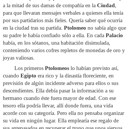
a la mitad de sus damas de compañía en la
Ciudad
,
para que llevaran mensajes verbales a quienes ella tenía
por sus partidarios más fieles. Quería saber qué ocurría
en la ciudad tras su partida.
Ptolomeo
no sabía algo que
su padre le había confiado sólo a ella. En cada
Palacio
había, en los sótanos, una habitación disimulada,
conteniendo varios cofres repletos de monedas de oro y
joyas valiosas.
Los primeros
Ptolomeos
lo habían previsto así,
cuando
Egipto
era rico y la dinastía floreciente, en
previsión de algún incidente adverso para ellos o sus
descendientes. Ella debía pasar la información a su
hermano cuando éste fuera mayor de edad. Con ese
tesoro ella podría llevar, allí donde fuera, una vida
acorde con su categoría. Pero ella no pensaba organizar
su vida en ningún lugar. Ella emplearía ese regalo de
sus antepasados en recuperar el trono que unos siervos