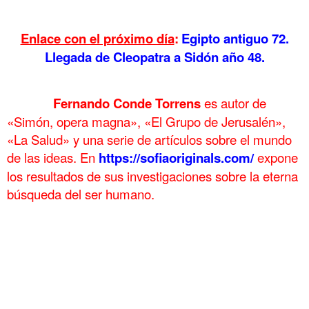
Enlace con el próximo día
:
Egipto antiguo 72.
Llegada de Cleopatra a Sidón año 48.
.
……….
Fernando Conde Torrens
es autor de
«Simón, opera magna», «El Grupo de Jerusalén»,
«La Salud» y una serie de artículos sobre el mundo
de las ideas. En
https://sofiaoriginals.com/
expone
los
resultados de sus investigaciones sobre la eterna
búsqueda del ser humano.
.
Egipto Antiguo 71 El destierro Egipto Antiguo 71 El destierro
Egipto Antiguo 71 El destierro Egipto Antiguo 71 El destierro
Egipto Antiguo 71 El destierro
Egipto Antiguo 71 El destierro Egipto Antiguo 71 El destierro
Egipto Antiguo 71 El destierro Egipto Antiguo 71 El destierro