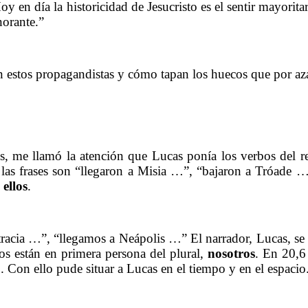
 en día la historicidad de Jesucristo es el sentir mayorita
norante.”
……….
estos propagandistas y cómo tapan los huecos que por azar 
……….
s, me llamó la atención que Lucas ponía los verbos del re
0 las frases son “llegaron a Misia …”, “bajaron a Tróade …
,
ellos
.
……….
cia …”, “llegamos a Neápolis …” El narrador, Lucas, se i
bos están en primera persona del plural,
nosotros
. En 20,6
 Con ello pude situar a Lucas en el tiempo y en el espacio
. Pero El Consenso de Investigadores Independientes