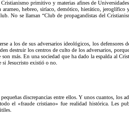
Cristianismo primitivo y materias afines de Universidades
en arameo, hebreo, siríaco, demótico, hierático, jeroglífico
 Club. No se llaman “Club de propagandistas del Cristian
……….
 a los de sus adversarios ideológicos, los defensores de 
en destruir los centros de culto de los adversarios, porqu
 son más. En una sociedad que ha dado la espalda al Cristi
 si Jesucristo existió o no.
……….
 pequeñas discrepancias entre ellos. Y unos cuantos, los a
odo el «fraude cristiano» fue realidad histórica. Les pub
tiles.
……….