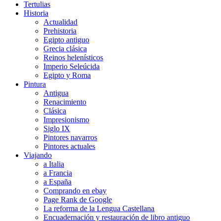
Tertulias
Historia
Actualidad
Prehistoria
Egipto antiguo
Grecia clásica
Reinos helenísticos
Imperio Seleúcida
Egipto y Roma
Pintura
Antigua
Renacimiento
Clásica
Impresionismo
Siglo IX
Pintores navarros
Pintores actuales
Viajando
a Italia
a Francia
a España
Comprando en ebay
Page Rank de Google
La reforma de la Lengua Castellana
Encuadernación y restauración de libro antiguo