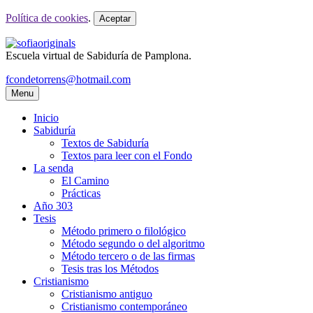
Política de cookies
.
Aceptar
Escuela virtual de Sabiduría de Pamplona.
fcondetorrens@hotmail.com
Menu
Inicio
Sabiduría
Textos de Sabiduría
Textos para leer con el Fondo
La senda
El Camino
Prácticas
Año 303
Tesis
Método primero o filológico
Método segundo o del algoritmo
Método tercero o de las firmas
Tesis tras los Métodos
Cristianismo
Cristianismo antiguo
Cristianismo contemporáneo