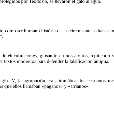
protegidos por Teodosio, se llevaron el gato al agua.
…………
sto como ser humano histórico – las circunstancias han ca
”.
……….
de elucubraciones, glosándose unos a otros, repitiendo y
r textos modernos para defender la falsificación antigua.
……….
lo IV, la agrupación era automática, los cristianos nic
, los que ellos llamaban «paganos» y «arrianos».
……….