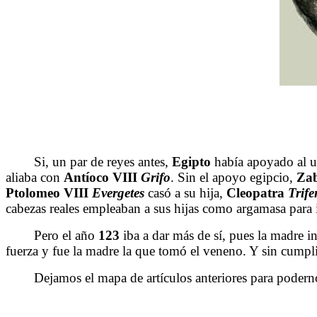
Si, un par de reyes antes,
Egipto
había apoyado al u
aliaba con
Antíoco
VIII
Grifo
. Sin el apoyo egipcio,
Zab
Ptolomeo VIII
Evergetes
casó a su hija,
Cleopatra
Trif
cabezas reales empleaban a sus hijas como argamasa para i
Pero el año
123
iba a dar más de sí, pues la madre in
fuerza y fue la madre la que tomó el veneno. Y sin cumpli
Dejamos el mapa de artículos anteriores para podernos 