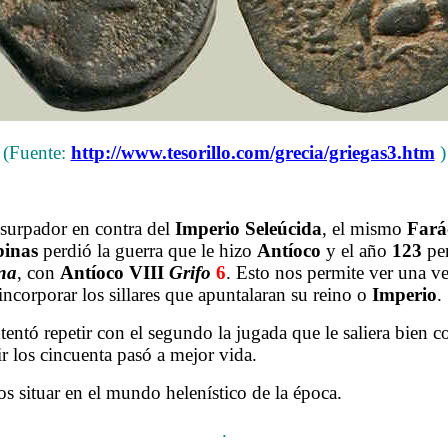
(Fuente:
http://www.tesorillo.com/grecia/griegas3.htm
)
.
surpador en contra del
Imperio
Seleúcida
, el mismo
Fará
inas
perdió la guerra que le hizo
Antíoco
y el año
123
per
ena
, con
Antíoco
VIII
Grifo
6
. Esto nos permite ver una v
ncorporar los sillares que apuntalaran su reino o
Imperio
.
tentó repetir con el segundo la jugada que le saliera bien co
r los cincuenta pasó a mejor vida.
situar en el mundo helenístico de la época.
.