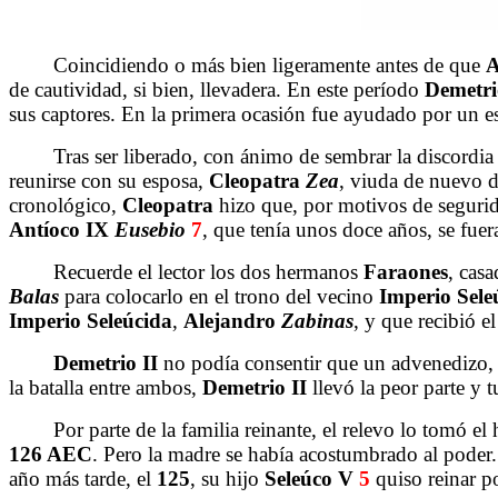
Coincidiendo o más bien ligeramente antes de que
A
de cautividad, si bien, llevadera. En este período
Demetri
sus captores. En la primera ocasión fue ayudado por un e
Tras ser liberado, con ánimo de sembrar la discordia en
reunirse con su esposa,
Cleopatra
Zea
, viuda de nuevo d
cronológico,
Cleopatra
hizo que, por motivos de segurid
Antíoco
IX
Eusebio
7
, que tenía unos doce años, se fuera
Recuerde el lector los dos hermanos
Faraones
, cas
Balas
para colocarlo en el trono del vecino
Imperio
Sele
Imperio
Seleúcida
,
Alejandro
Zabinas
, y que recibió e
Demetrio
II
no podía consentir que un advenedizo, que
la batalla entre ambos,
Demetrio
II
llevó la peor parte y 
Por parte de la familia reinante, el relevo lo tomó el
126 AEC
. Pero la madre se había acostumbrado al poder
año más tarde, el
125
, su hijo
Seleúco
V
5
quiso reinar p