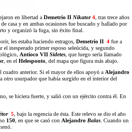
dejaron en libertad a
Demetrio
II
Nikator
4
, tras trece años
 de casa y en ambas ocasiones fue buscado y hallado por
rto y organizó la fuga, sin éxito final.
ir, les estaba haciendo estragos,
Demetrio
II
4
fue a
r el inesperado primer esposo seleúcida, y segundo
nológico,
Antíoco VII
Sidetes
, que luego sería llamado
or
, en el
Helesponto
, del mapa que figura más abajo.
el cuadro anterior. Si el mayor de ellos apoyó a
Alejandro
 otro usurpador que había surgido en el interior del
, se hiciera fuerte, y salió con un ejército contra él. En
étor
5
, bajo la regencia de ésta. Este relevo se dio el año
ano
150
, en que se casó con
Alejandro
Balas
. Cuando un
enenó.