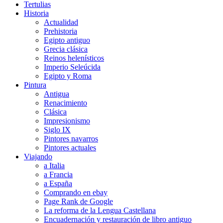
Tertulias
Historia
Actualidad
Prehistoria
Egipto antiguo
Grecia clásica
Reinos helenísticos
Imperio Seleúcida
Egipto y Roma
Pintura
Antigua
Renacimiento
Clásica
Impresionismo
Siglo IX
Pintores navarros
Pintores actuales
Viajando
a Italia
a Francia
a España
Comprando en ebay
Page Rank de Google
La reforma de la Lengua Castellana
Encuadernación y restauración de libro antiguo