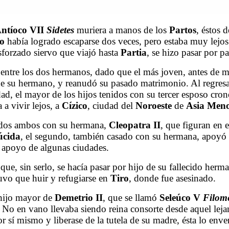
ntíoco VII
Sidetes
muriera a manos de los
Partos
, éstos 
o
había logrado escaparse dos veces, pero estaba muy lejos
sforzado siervo que viajó hasta
Partia
, se hizo pasar por pa
tre los dos hermanos, dado que el más joven, antes de mor
e su hermano, y reanudó su pasado matrimonio. Al regresa
ad, el mayor de los hijos tenidos con su tercer esposo cro
 a vivir lejos, a
Cízico
, ciudad del
Noroeste
de
Asia
Men
ados ambos con su hermana,
Cleopatra
II
, que figuran en 
úcida
, el segundo, también casado con su hermana, apoyó a
l apoyo de algunas ciudades.
, sin serlo, se hacía pasar por hijo de su fallecido hermano
tuvo que huir y refugiarse en
Tiro
, donde fue asesinado.
 hijo mayor de
Demetrio
II
, que se llamó
Seleúco
V
Filom
. No en vano llevaba siendo reina consorte desde aquel lej
or sí mismo y liberase de la tutela de su madre, ésta lo env