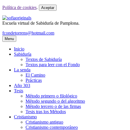
Política de cookies
.
Aceptar
Escuela virtual de Sabiduría de Pamplona.
fcondetorrens@hotmail.com
Menu
Inicio
Sabiduría
Textos de Sabiduría
Textos para leer con el Fondo
La senda
El Camino
Prácticas
Año 303
Tesis
Método primero o filológico
Método segundo o del algoritmo
Método tercero o de las firmas
Tesis tras los Métodos
Cristianismo
Cristianismo antiguo
Cristianismo contemporáneo