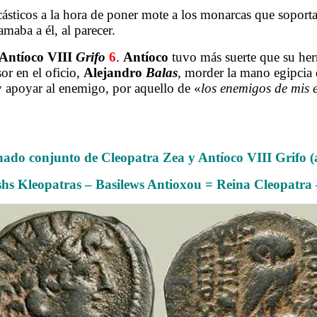
icos a la hora de poner mote a los monarcas que soport
maba a él, al parecer.
Antíoco VIII
Grifo
6
.
Antíoco
tuvo más suerte que su her
or en el oficio,
Alejandro
Balas
, morder la mano egipcia 
y apoyar al enemigo, por aquello de «
los enemigos de mis
.
ado conjunto de Cleopatra Zea y Antíoco VIII Grifo (
sshs Kleopatras – Basilews Antioxou = Reina Cleopatra