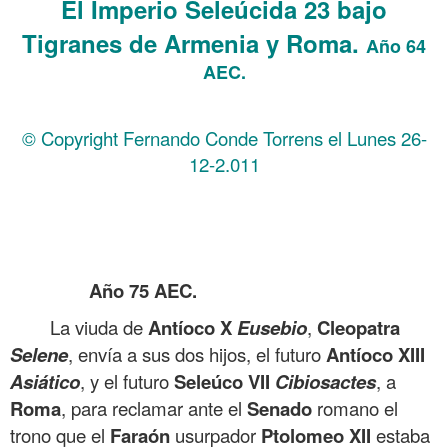
El Imperio Seleúcida 23 bajo
Tigranes de Armenia y Roma.
Año 64
AEC.
© Copyright Fernando Conde Torrens el Lunes 26-
12-2.011
.
.
.
Año 75 AEC.
La viuda de
Antíoco X
Eusebio
,
Cleopatra
Selene
, envía a sus dos hijos, el futuro
Antíoco
XIII
Asiático
, y el futuro
Seleúco
VII
Cibiosactes
, a
Roma
, para reclamar ante el
Senado
romano el
trono que el
Faraón
usurpador
Ptolomeo
XII
estaba