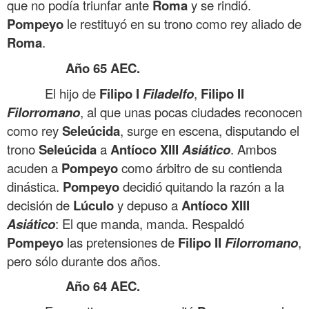
que no podía triunfar ante
Roma
y se rindió.
Pompeyo
le restituyó en su trono como rey aliado de
Roma
.
Año 65 AEC.
El hijo de
Filipo I
Filadelfo
,
Filipo II
Filorromano
, al que unas pocas ciudades reconocen
como rey
Seleúcida
, surge en escena, disputando el
trono
Seleúcida
a
Antíoco
XIII
Asiático
. Ambos
acuden a
Pompeyo
como árbitro de su contienda
dinástica.
Pompeyo
decidió quitando la razón a la
decisión de
Lúculo
y depuso a
Antíoco
XIII
Asiático
: El que manda, manda. Respaldó
Pompeyo
las pretensiones de
Filipo II
Filorromano
,
pero sólo durante dos años.
Año 64 AEC.