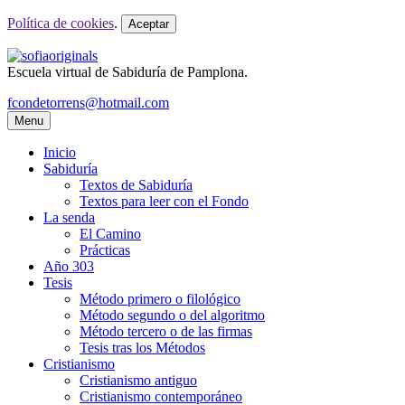
Política de cookies
.
Aceptar
Escuela virtual de Sabiduría de Pamplona.
fcondetorrens@hotmail.com
Menu
Inicio
Sabiduría
Textos de Sabiduría
Textos para leer con el Fondo
La senda
El Camino
Prácticas
Año 303
Tesis
Método primero o filológico
Método segundo o del algoritmo
Método tercero o de las firmas
Tesis tras los Métodos
Cristianismo
Cristianismo antiguo
Cristianismo contemporáneo