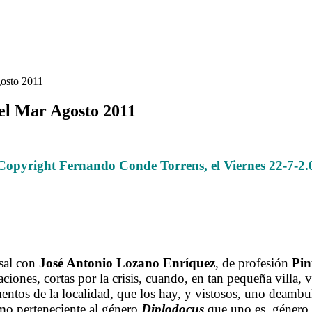
gosto 2011
del Mar Agosto 2011
El Pintor Lozano Enríquez en Santillana del Mar Agosto 2011
Copyright Fernando Conde Torrens, el Viernes 22-7-2.
.
.
.
sal con
José Antonio Lozano Enríquez
, de profesión
Pin
caciones, cortas por la crisis, cuando, en tan pequeña vill
entos de la localidad, que los hay, y vistosos, uno deambul
omo perteneciente al género
Diplodocus
que uno es, género 