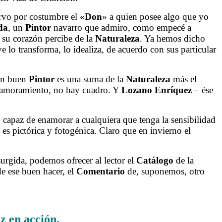
rvo por costumbre el «
Don
» a quien posee algo que yo
da
, un
Pintor
navarro que admiro, como empecé a
ue su corazón percibe de la
Naturaleza
. Ya hemos dicho
e lo transforma, lo idealiza, de acuerdo con sus particular
 un buen
Pintor
es una suma de la
Naturaleza
más el
enamoramiento, no hay cuadro. Y
Lozano
Enríquez
– ése
, capaz de enamorar a cualquiera que tenga la sensibilidad
es pictórica y fotogénica. Claro que en invierno el
rgida, podemos ofrecer al lector el
Catálogo
de la
e ese buen hacer, el
Comentario
de, suponemos, otro
z en acción.