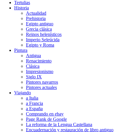
Tertulias
Historia
Actualidad
Prehistoria
Egipto antiguo
Grecia clásica
Reinos helenísticos
Imperio Seleúcida
Egipto y Roma
Pintura
Antigua
Renacimiento
Clásica
Impresionismo
Siglo IX
Pintores navarros
Pintores actuales
Viajando
a Italia
a Francia
a España
Comprando en ebay
Page Rank de Google
La reforma de la Lengua Castellana
Encuadernación y restauración de libro antiguo