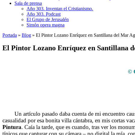
Sala de prensa
Año 303. Inventan el Cristianismo.
Año 303. Podcast
El Grupo de Jerusalén
Simón opera magna
Portada
»
Blog
»
El Pintor Lozano Enríquez en Santillana del Mar A
El Pintor Lozano Enríquez en Santillana 
© 
Un artículo pasado daba cuenta de mi encuentro cau
casualidad por esa bonita villa cántabra, en mis cortas va
Pintura
. Caía la tarde, que es cuando, tras ver los monum
típicos que capturar con su cámara – no digital la mía, c