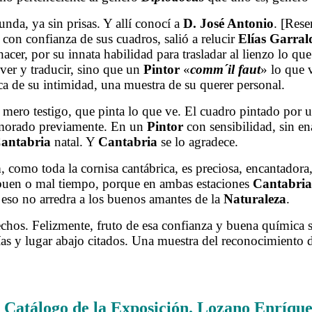
da, ya sin prisas. Y allí conocí a
D. José Antonio
. [Rese
 con confianza de sus cuadros, salió a relucir
Elías Garral
hacer, por su innata habilidad para trasladar al lienzo lo q
 ver y traducir, sino que un
Pintor
«
comm´il faut
» lo que v
zca de su intimidad, una muestra de su querer personal.
 mero testigo, que pinta lo que ve. El cuadro pintado por
amorado previamente. En un
Pintor
con sensibilidad, sin 
antabria
natal. Y
Cantabria
se lo agradece.
a
, como toda la cornisa cantábrica, es preciosa, encantadora
n buen o mal tiempo, porque en ambas estaciones
Cantabria
 eso no arredra a los buenos amantes de la
Naturaleza
.
s. Felizmente, fruto de esa confianza y buena química su
ías y lugar abajo citados. Una muestra del reconocimiento d
.
 Catálogo de la Exposición. Lozano Enríque