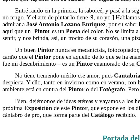
Entré raudo en la primera, la saboreé, y pasé a la segun
no tengo. Y el arte de pintar lo tiene él, no yo.] Hablamos
admirar a
José Antonio Lozano Enríquez
, por su saber 
aquí que un
Pintor
es un
Poeta
del color. No se limita a
sentir, y nos brinda, así, un trocito de su corazón, una pi
Un buen
Pintor
nunca es mecanicista, fotocopiador,
cariño que el
Pintor
pone en aquello de lo que se ha en
fue mi descubrimiento – es un
Pintor
enamorado de su
C
No tiene tremendo mérito ese amor, pues
Cantabri
despierta. Y ello, tanto en invierno como en verano, co
ambiente está en contra del
Pintor
o del
Fotógrafo
. Pero
Bien, dejémonos de ideas etéreas y vayamos a los hecho
próxima
Exposición
de este
Pintor
, que expone en los d
cántabro de pro, que forma parte del
Catálogo
recibido.
Portada del