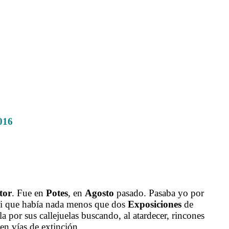
016
tor
. Fue en
Potes
, en
Agosto
pasado. Pasaba yo por
a, vi que había nada menos que dos
Exposiciones
de
a por sus callejuelas buscando, al atardecer, rincones
en vías de extinción.