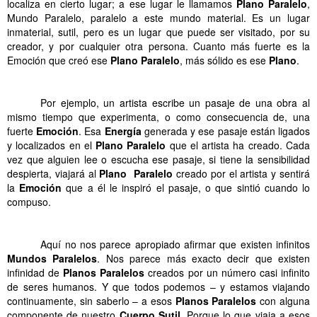
localiza en cierto lugar; a ese lugar le llamamos
Plano Paralelo
,
Mundo Paralelo, paralelo a este mundo material. Es un lugar
inmaterial, sutil, pero es un lugar que puede ser visitado, por su
creador, y por cualquier otra persona. Cuanto más fuerte es la
Emoción que creó ese
Plano Paralelo
, más sólido es ese
Plano
.
.
Por ejemplo, un artista escribe un pasaje de una obra al
mismo tiempo que experimenta, o como consecuencia de, una
fuerte
Emoción
. Esa
Energía
generada y ese pasaje están ligados
y localizados en el
Plano Paralelo
que el artista ha creado. Cada
vez que alguien lee o escucha ese pasaje, si tiene la sensibilidad
despierta, viajará al
Plano
Paralelo
creado por el artista y sentirá
la
Emoción
que a él le inspiró el pasaje, o que sintió cuando lo
compuso.
.
Aquí no nos parece apropiado afirmar que existen infinitos
Mundos Paralelos
. Nos parece más exacto decir que existen
infinidad de
Planos
Paralelos
creados por un número casi infinito
de seres humanos. Y que todos podemos – y estamos viajando
continuamente, sin saberlo – a esos
Planos
Paralelos
con alguna
componente de nuestro
Cuerpo
Sutil
. Porque lo que viaja a esos