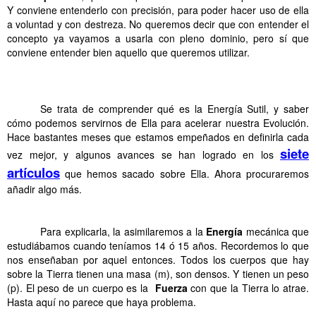
Y conviene
entenderlo con precisión, para poder hacer uso de ella
a voluntad y con
destreza. No queremos decir que con entender el
concepto ya vayamos a usarla con
pleno dominio, pero sí que
conviene entender bien aquello que queremos utilizar.
Energia Sutil
y Planos Paralelos
. . Energia Sutil y Planos Paralelos
Se trata de comprender qué es la Energía Sutil, y saber
cómo podemos servirnos de Ella para acelerar nuestra Evolución.
Hace bastantes meses que estamos empeñados en definirla cada
siete
vez mejor, y algunos avances se han logrado en los
artículos
que hemos sacado sobre Ella. Ahora procuraremos
añadir algo más.
.
Para explicarla, la asimilaremos a la
Energía
mecánica que
estudiábamos cuando teníamos 14 ó 15 años. Recordemos lo que
nos enseñaban por aquel entonces. Todos los cuerpos que hay
sobre la Tierra tienen una masa (m), son densos. Y tienen un peso
(p). El peso de un cuerpo es la
Fuerza
con que la Tierra lo atrae.
Hasta aquí no parece que haya problema.