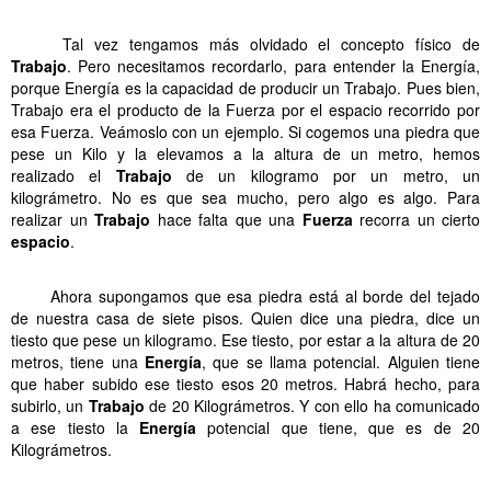
.
Tal vez tengamos más olvidado el concepto físico de
Trabajo
. Pero necesitamos recordarlo, para entender la Energía,
porque Energía es la capacidad de producir un Trabajo. Pues bien,
Trabajo era el producto de la Fuerza por el espacio recorrido por
esa Fuerza. Veámoslo con un ejemplo. Si cogemos una piedra que
pese un Kilo y la elevamos a la altura de un metro, hemos
realizado el
Trabajo
de un kilogramo por un metro, un
kilográmetro. No es que sea mucho, pero algo es algo. Para
realizar un
Trabajo
hace falta que una
Fuerza
recorra un cierto
espacio
.
.
……..
Ahora supongamos que esa piedra está al borde del tejado
de nuestra casa de siete pisos. Quien dice una piedra, dice un
tiesto que pese un kilogramo. Ese tiesto, por estar a la altura de 20
metros, tiene una
Energía
, que se llama potencial. Alguien tiene
que haber subido ese tiesto esos 20 metros. Habrá hecho, para
subirlo, un
Trabajo
de 20 Kilográmetros. Y con ello ha comunicado
a ese tiesto la
Energía
potencial que tiene, que es de 20
Kilográmetros.
.