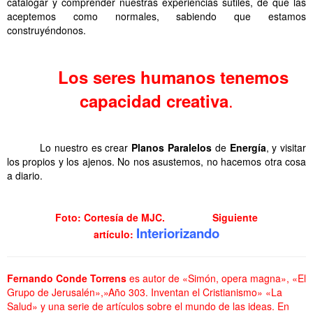
catalogar y comprender nuestras experiencias sutiles, de que las
aceptemos como normales, sabiendo que estamos
construyéndonos.
. . Energia Sutil y Planos Paralelos
Los seres humanos tenemos
.
capacidad creativa
. . Energia Sutil y Planos Paralelos
Lo nuestro es crear
Planos Paralelos
de
Energía
, y visitar
los propios y los ajenos. No nos asustemos, no hacemos otra cosa
a diario.
. Energia Sutil y Planos Paralelos
Foto: Cortesía de
MJC
.
Siguiente
Interiorizando
artículo:
Fernando Conde Torrens
es autor de «Simón, opera magna», «El
Grupo de Jerusalén»,»Año 303. Inventan el Cristianismo» «La
Salud» y una serie de artículos sobre el mundo de las ideas. En