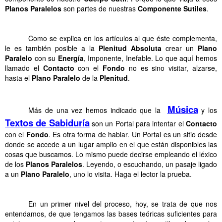
Planos
Paralelos
son partes de nuestras
Componente
Sutiles
.
. . Energia Sutil y Planos Paralelos
Como se explica en los artículos al que éste complementa,
le es también posible a la
Plenitud
Absoluta
crear un
Plano
Paralelo
con su
Energía
, Imponente, Inefable. Lo que aquí hemos
llamado el
Contacto
con el
Fondo
no es sino visitar, alzarse,
hasta el
Plano
Paralelo
de la
Plenitud
.
. . Energia Sutil y Planos Paralelos
Música
Más de una vez hemos indicado que la
y los
Textos de Sabiduría
son un Portal para intentar el
Contacto
con el
Fondo
. Es otra forma de hablar. Un Portal es un sitio desde
donde se accede a un lugar amplio en el que están disponibles las
cosas que buscamos. Lo mismo puede decirse empleando el léxico
de los
Planos Paralelos
. Leyendo, o escuchando, un pasaje ligado
a un
Plano Paralelo
, uno lo visita. Haga el lector la prueba.
. . Energia Sutil y Planos Paralelos
En un primer nivel del proceso, hoy, se trata de que nos
entendamos, de que tengamos las bases teóricas suficientes para